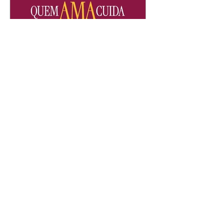
Quem Ama Cuida | resumo
do capítulo de sábado -
08/08/2026
Suely avisa a Ademir para não
chegar mais perto dela. Nancy
sente a indiferença de Camilo.
Tiago diz a Ingrid que ela não
tem competência para presidir a
joalheria. André conta a Pedro
que a associação de advogados
expulsou Ademir. Laurentino
contrata Adriana para servir no
restaurante. Adriana vê Pedro e