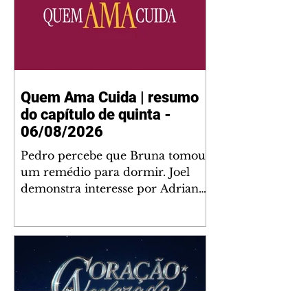
Quem Ama Cuida | resumo
do capítulo de quinta -
06/08/2026
Pedro percebe que Bruna tomou
um remédio para dormir. Joel
demonstra interesse por Adriana.
Fernando elogia Mau Mau. Bia
não gosta quando Brigitte e
Rafael se sentam à mesa com ela
e César, atrapalhando o jantar
romântico do casal. Bruna se
aproveita da preocupação de
Pedro com sua saúde para