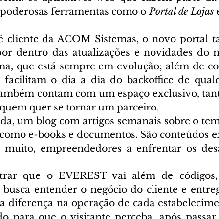
 poderosas ferramentas como o 
Portal de Lojas
 
é cliente da ACOM Sistemas, o novo portal 
 por dentro das atualizações e novidades do 
ma, que está sempre em evolução; além de co
 facilitam o dia a dia do backoffice de qualq
, também contam com um espaço exclusivo, tan
a quem quer se tornar um parceiro.
nda, um blog com artigos semanais sobre o tema
como e-books e documentos. São conteúdos ex
 muito, empreendedores a enfrentar os desaf
rar que o EVEREST vai além de códigos, 
 busca entender o negócio do cliente e entreg
r a diferença na operação de cada estabelecime
do para que o visitante perceba, após passar 