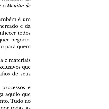
e o 
Monitor de 
também é um 
mercado e da 
nhecer todos 
uer negócio. 
to para quem 
 e materiais 
clusivos que 
ios de seus 
processos e 
a aquilo que 
nto. Tudo no 
por todas as 