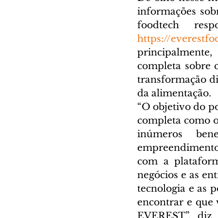
informações sobr
https://everestf
principalmente,
completa sobre 
transformação di
da alimentação.
“O objetivo do p
completa como o
inúmeros bene
empreendimentos
com a platafor
negócios e as ent
tecnologia e as p
encontrar e que 
EVEREST”, diz 