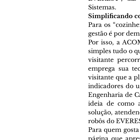
Sistemas.
Simplificando 
Para os “cozinhe
gestão é por dema
Por isso, a ACO
simples tudo o qu
visitante perco
emprega sua tec
visitante que a p
indicadores do 
Engenharia de C
ideia de como a
solução, atenden
robôs do EVEREST
Para quem gosta 
página que apres