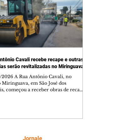
ntônio Cavali recebe recape e outras
vias serão revitalizadas no Miringuava
/2026 A Rua Antônio Cavali, no
o Miringuava, em São José dos
is, começou a receber obras de recape
tico. A intervenção faz parte de um
nto de serviços que vai melhorar a
entação de quatro ruas da região.
m estão previstas obras nas ruas
 da Silva, Everton Pugin de Abreu e
nes Abelardino da Silva. A nova
entação deve melhorar as condições
Siga
Jornale