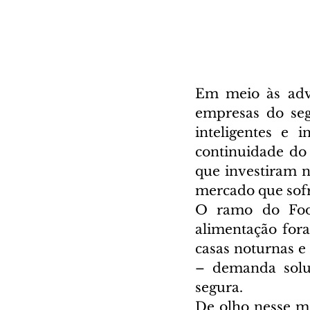
Em meio às adve
empresas do seg
inteligentes e 
continuidade do
que investiram n
mercado que sof
O ramo do Food
alimentação fora
casas noturnas e 
– demanda soluç
segura.
De olho nesse me