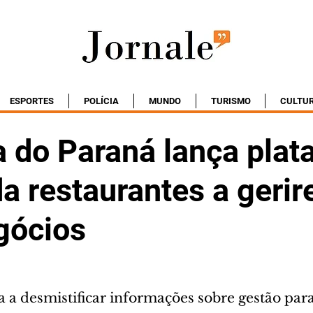
ESPORTES
POLÍCIA
MUNDO
TURISMO
CULTU
 do Paraná lança plat
a restaurantes a geri
gócios
 a desmistificar informações sobre gestão par