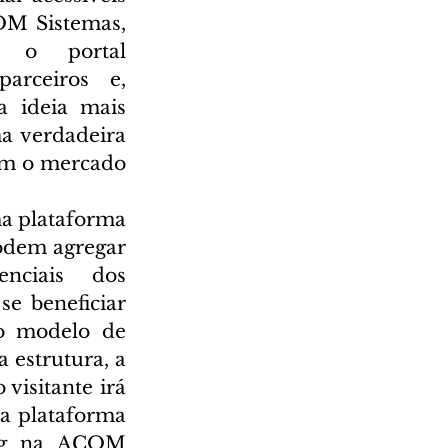
OM Sistemas, 
foodtech responsável pelo ERP EVEREST, lançou o portal 
rceiros e, 
 ideia mais 
 verdadeira 
am o mercado 
a plataforma 
dem agregar 
nciais dos 
 beneficiar 
o modelo de 
 estrutura, a 
visitante irá 
a plataforma 
ing na ACOM 