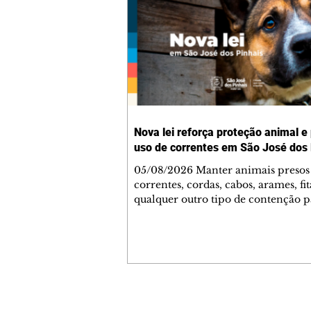
Nova lei reforça proteção animal e
uso de correntes em São José dos 
05/08/2026 Manter animais presos
correntes, cordas, cabos, arames, fit
qualquer outro tipo de contenção p
ser proibido em São José dos Pinhai
mudança está prevista na Lei Munic
4.960/2026, que alterou a Lei nº 4.
e reforça as normas de proteção e 
estar animal no município. A nova
legislação já está em vigor e busca
conscientizar a população sobre a
Contato comercial