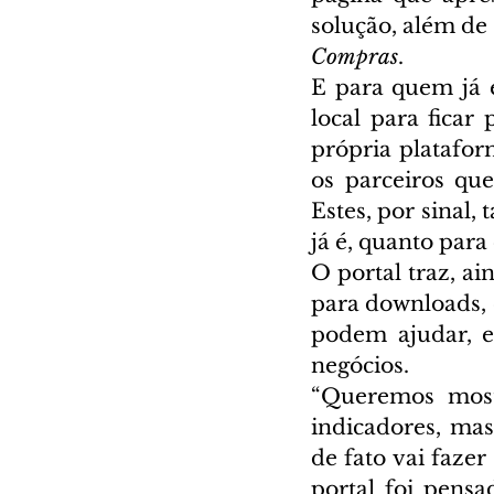
solução, além de
Compras
.
E para quem já 
local para ficar
própria platafor
os parceiros que
Estes, por sinal
já é, quanto par
O portal traz, ai
para downloads, 
podem ajudar, e
negócios.
“Queremos most
indicadores, mas
de fato vai faze
portal foi pensa