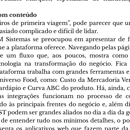
com conteúdo
iros de primeira viagem”, pode parecer que u
siado complicado e difícil de lidar.
M Sistemas se preocupou em apresentar de fo
e a plataforma oferece. Navegando pelas página
rre um fluxo que, aos poucos, mostra com
nologia na transformação do negócio. Fica c
lataforma trabalha com grandes ferramentas e o
universo Food, como: Custo da Mercadoria Ve
ardápio e Curva ABC do produto. Há, ainda, 
s integrações funcionam no processo de co
do às principais frentes do negócio e, além di
 podem ser grandes aliados no dia a dia da g
de entender tudo nos mínimos detalhes, o por
enta os aplicativos web que fazem parte da 