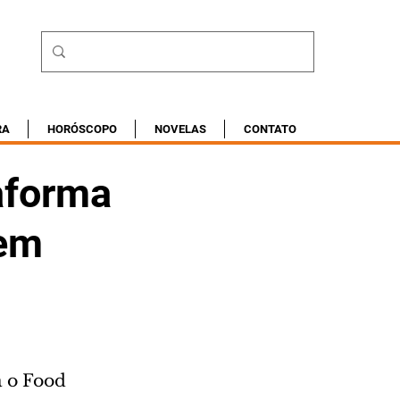
RA
HORÓSCOPO
NOVELAS
CONTATO
aforma
rem
a o Food 