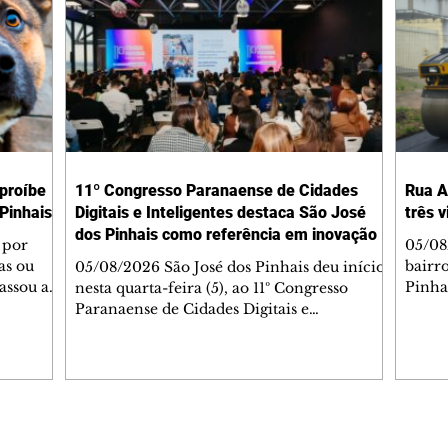
 proíbe
11º Congresso Paranaense de Cidades
Rua A
Pinhais
Digitais e Inteligentes destaca São José
três 
dos Pinhais como referência em inovação
 por
05/08
as ou
bairr
05/08/2026 São José dos Pinhais deu início,
assou a
Pinha
nesta quarta-feira (5), ao 11º Congresso
s. A
asfál
Paranaense de Cidades Digitais e
ipal nº
conju
Inteligentes, principal encontro estadual
231/2023
pavim
voltado à inovação na gestão pública.
bem-
També
Promovido pela Rede Cidade Digital (RCD),
Jorge
em parceria com a Prefeitura de São José
Dióge
dos Pinhais, o evento acontece no
pavim
Aeroporto Internacional Afonso Pena e
Editorias
Editais Certificados