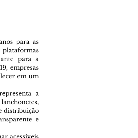
nos para as 
plataformas 
ante para a 
9, empresas 
elecer em um 
presenta a 
lanchonetes, 
 distribuição 
nsparente e 
r acessíveis 