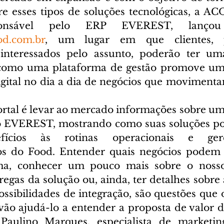
e esses tipos de soluções tecnológicas, a AC
ood.com.br
, um lugar em que clientes, pa
 interessados pelo assunto, poderão ter uma
como uma plataforma de gestão promove uma
gital no dia a dia de negócios que moviment
ortal é levar ao mercado informações sobre um
 EVEREST, mostrando como suas soluções po
fícios às rotinas operacionais e gere
 do Food. Entender quais negócios podem se
ma, conhecer um pouco mais sobre o noss
regas da solução ou, ainda, ter detalhes sobre a
ossibilidades de integração, são questões que o 
vão ajudá-lo a entender a proposta de valor d
Paulino Marques, especialista de market