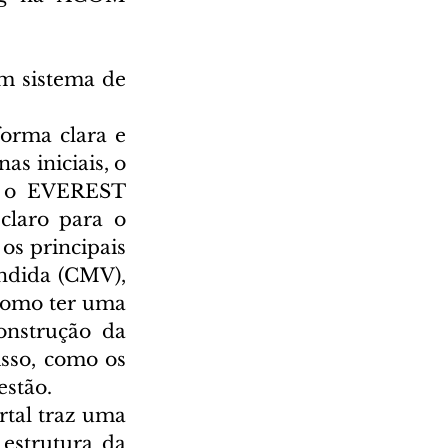
m sistema de 
rma clara e 
s iniciais, o 
o o EVEREST 
laro para o 
s principais 
ndida (CMV), 
como ter uma 
nstrução da 
sso, como os 
estão.
tal traz uma 
estrutura da 