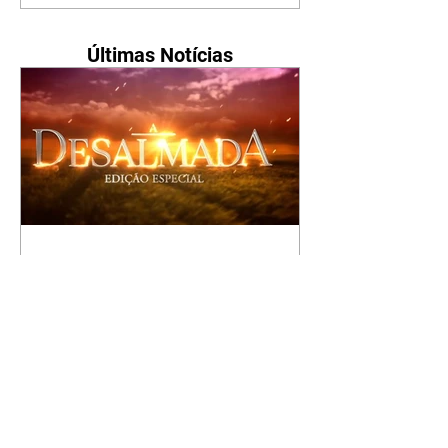
Últimas Notícias
A Desalmada | resumo do
capítulo de segunda -
10/08/2026
Rafael diz a David que o melhor
será não procurar mais a
Fernanda e se casar com Isabela.
Júlia diz a Otávio que sua esposa
desconfia que ele tem uma