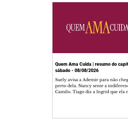
Quem Ama Cuida | resumo do capít
sábado - 08/08/2026
Suely avisa a Ademir para não che
perto dela. Nancy sente a indiferen
Camilo. Tiago diz a Ingrid que ela
competência para presidir a joalher
André conta a Pedro que a associaç
advogados expulsou Ademir. Laure
contrata Adriana para servir no
restaurante. Adriana vê Pedro e Br
restaurante. Bruna provoca Adrian