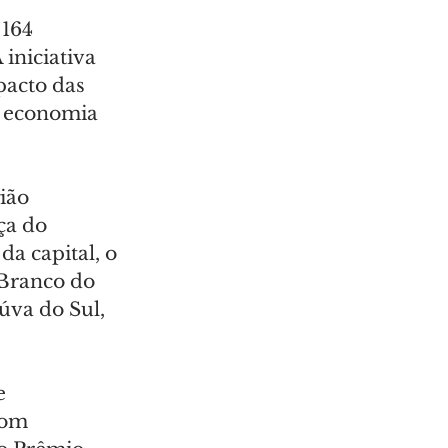
164 
iniciativa 
pacto das 
 economia 
ião 
ça do 
 capital, o 
 Branco do 
úva do Sul, 
e 
com 