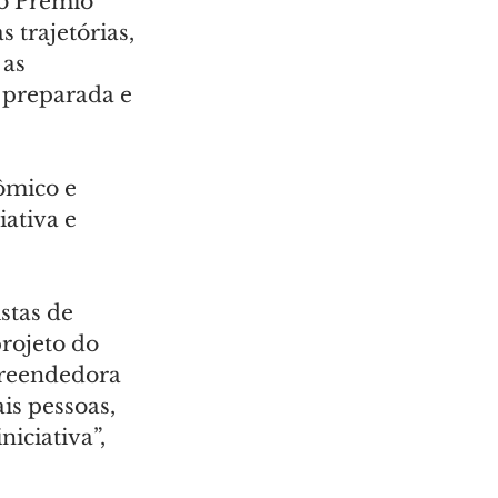
o Prêmio 
trajetórias, 
as 
 preparada e 
ômico e 
ativa e 
stas de 
rojeto do 
reendedora 
is pessoas, 
iciativa”, 