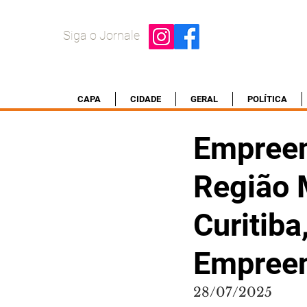
Siga o Jornale
CAPA
CIDADE
GERAL
POLÍTICA
Empreen
Região 
Curitiba
Empree
28/07/2025