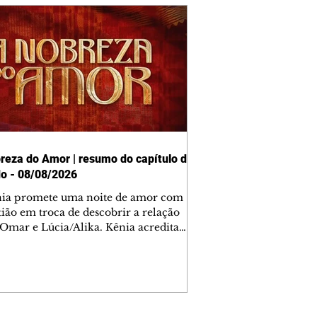
reza do Amor | resumo do capítulo de
o - 08/08/2026
nia promete uma noite de amor com
tião em troca de descobrir a relação
 Omar e Lúcia/Alika. Kênia acredita
inta esteja mesmo ao lado de Jendal, e
o convite para jantar com os dois.
 desabafa com Casemiro e conta que
ília de Lúcia/Alika tem uma dívida
mar. Ana Maria vai à casa de Manoel
estratada por Fortunato. José e Omar