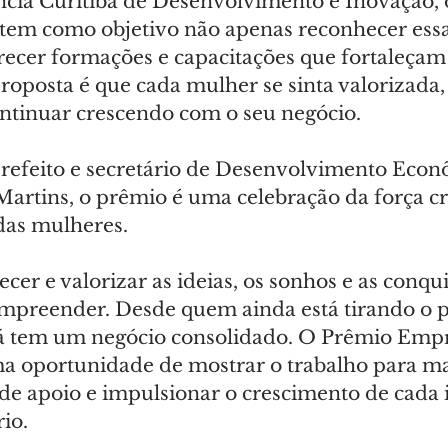
cia Curitiba de Desenvolvimento e Inovação, 
m como objetivo não apenas reconhecer essas 
cer formações e capacitações que fortaleçam 
proposta é que cada mulher se sinta valorizada,
ontinuar crescendo com o seu negócio.
refeito e secretário de Desenvolvimento Econ
artins, o prêmio é uma celebração da força cri
das mulheres.
r e valorizar as ideias, os sonhos e as conqui
preender. Desde quem ainda está tirando o p
já tem um negócio consolidado. O Prêmio Emp
ma oportunidade de mostrar o trabalho para ma
 de apoio e impulsionar o crescimento de cada in
rio.