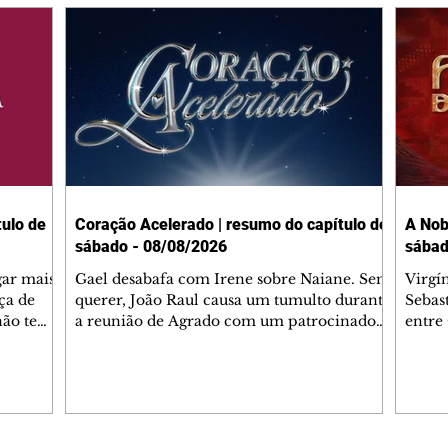
ulo de
Coração Acelerado | resumo do capítulo de
A Nob
sábado - 08/08/2026
sábad
gar mais
Gael desabafa com Irene sobre Naiane. Sem
Virgí
ça de
querer, João Raul causa um tumulto durante
Sebas
 não tem
a reunião de Agrado com um patrocinador.
entre
ia.
Zilá orienta Osmar a seguir Cinara, que
que B
ão de
percebe a movimentação e alerta Ronei.
nega 
ntino
Palhares confronta Cinara sobre a
Tonho
aproximação com Ronei. Eduarda pensa
a fam
una no
em pedir a Valéria para ficar com Sol. Gael
com O
a. Dora
decide terminar com Naiane. João Raul
e é d