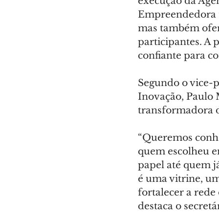
execução da Agên
Empreendedora te
mas também ofere
participantes. A 
confiante para c
Segundo o vice-p
Inovação, Paulo M
transformadora 
“Queremos conhece
quem escolheu em
papel até quem 
é uma vitrine, u
fortalecer a rede
destaca o secretá