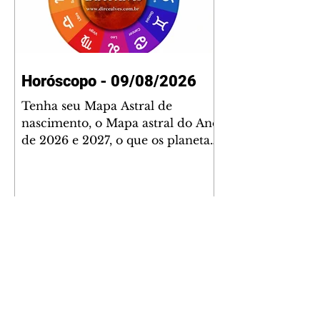
Horóscopo - 09/08/2026
Tenha seu Mapa Astral de
nascimento, o Mapa astral do Ano
de 2026 e 2027, o que os planetas
indicam para o seu: Trabalho,
Amor, Dinheiro, Saúde e Família.
Estudo com 35 páginas. Adquira
já através da nossa loja virtual ou
na loja física: rua Emiliano
Perneta 30 – loja 21 – galeria
Cezar Franco – centro –
Curitiba. Você pode pedir
também através do nosso
Whatsapp e receber seu livro