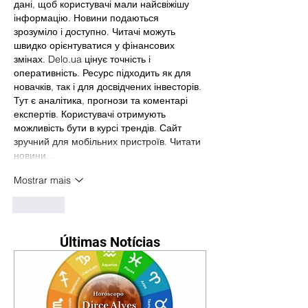
дані, щоб користувачі мали найсвіжішу 
інформацію. Новини подаються 
зрозуміло і доступно. Читачі можуть 
швидко орієнтуватися у фінансових 
змінах. Delo.ua цінує точність і 
оперативність. Ресурс підходить як для 
новачків, так і для досвідчених інвесторів. 
Тут є аналітика, прогнози та коментарі 
експертів. Користувачі отримують 
можливість бути в курсі трендів. Сайт 
зручний для мобільних пристроїв. Читати 
новини…
Mostrar mais
Curtir
Últimas Notícias