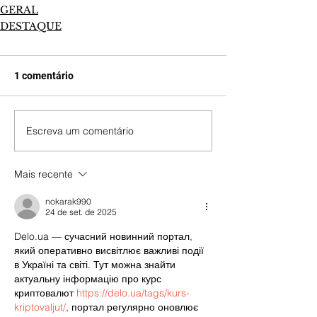
GERAL
DESTAQUE
1 comentário
Escreva um comentário
Mais recente
nokarak990
24 de set. de 2025
Delo.ua — сучасний новинний портал, 
який оперативно висвітлює важливі події 
в Україні та світі. Тут можна знайти 
актуальну інформацію про курс 
криптовалют 
https://delo.ua/tags/kurs-
kriptovaljut/
, портал регулярно оновлює 