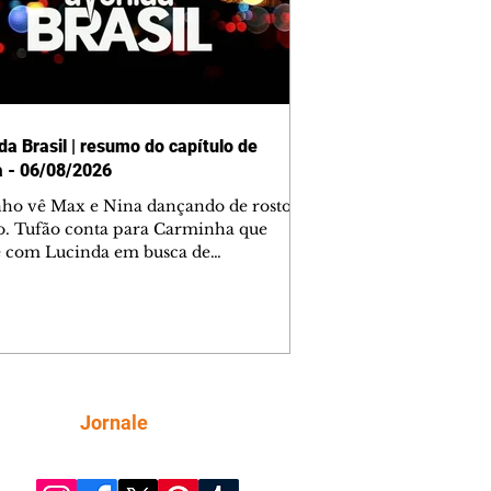
da Brasil | resumo do capítulo de
a - 06/08/2026
nho vê Max e Nina dançando de rosto
o. Tufão conta para Carminha que
e com Lucinda em busca de
mações sobre Rita. Nina despista Max
cura Jorginho, mas não o encontra.
se muda para a casa de Jorginho.
isa pensa em reconquistar Silas.
nes diz a Roni e Leandro que o
ro Tavinho Nunes assistirá ao jogo.
ica e Noêmia perseguem Cadinho na
Siga
Jornale
 deserta. Dolores sugere que Roni peça
n em casamento. Cadinho consegue
da praia