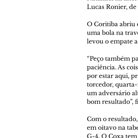
Lucas Ronier, de
O Coritiba abriu 
uma bola na trav
levou o empate a
“Peço também pac
paciência. As coi
por estar aqui, p
torcedor, quarta-
um adversário al
bom resultado”, f
Com o resultado, 
em oitavo na tabe
G-4. O Coxa tem 