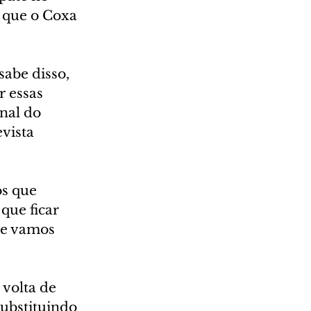
 que o Coxa 
sabe disso, 
 essas 
nal do 
vista 
s que 
que ficar 
ue vamos 
volta de 
substituindo 