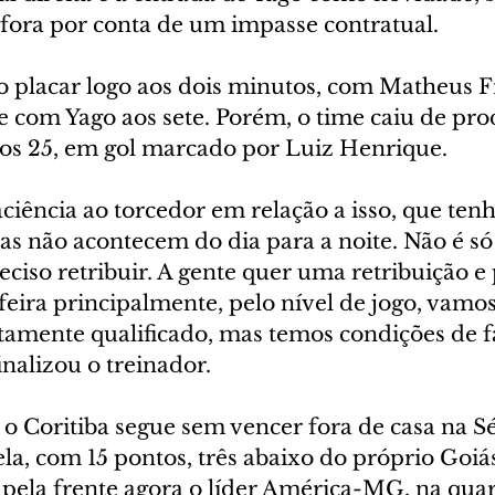
 fora por conta de um impasse contratual.
o placar logo aos dois minutos, com Matheus Fr
e com Yago aos sete. Porém, o time caiu de pro
os 25, em gol marcado por Luiz Henrique.
iência ao torcedor em relação a isso, que tenh
sas não acontecem do dia para a noite. Não é só
reciso retribuir. A gente quer uma retribuição e 
feira principalmente, pelo nível de jogo, vamos
tamente qualificado, mas temos condições de 
inalizou o treinador.
o Coritiba segue sem vencer fora de casa na Sér
la, com 15 pontos, três abaixo do próprio Goiás
pela frente agora o líder América-MG, na quart