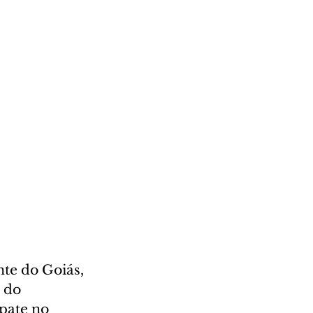
te do Goiás, 
 do 
pate no 