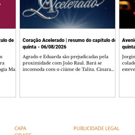
ulo de
Coração Acelerado | resumo do capítulo de
Aveni
quinta - 06/08/2026
quint
m
Agrado e Eduarda são prejudicadas pela
Jorgi
ra
proximidade com João Raul. Bará se
colad
ogia Mau
incomoda com o ciúme de Talita. Cinara
estev
e Rafael
desabafa com Ronei e decide passar uns
infor
dias na casa de Palhares. Agrado pede para
e pro
 casal.
ter uma conversa com Eduarda. Janete
Iran 
 de
confronta Zilá, que garante à irmã que não
Monal
o marido
conhece Verônica. Ronei reconhece uma
Dióge
 seu
possível bolsa de Zilá entre os pertences de
olhei
l
Verônica, e liga para Cinara. Agrado pensa
Verôn
Editorias
Editais Certificados
ntar no
em desfazer sua dupla com Eduarda para
praia
 o
ajudar João Raul sem prejudicar a amiga.
Suele
CAPA
PUBLICIDADE LEGAL
fugir 