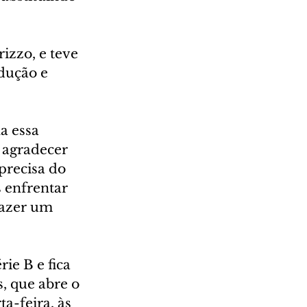
izzo, e teve 
dução e 
a essa 
 agradecer 
precisa do 
 enfrentar 
fazer um 
ie B e fica 
, que abre o 
a-feira, às 