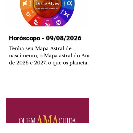
Horóscopo - 09/08/2026
Tenha seu Mapa Astral de
nascimento, o Mapa astral do Ano
de 2026 e 2027, o que os planetas
indicam para o seu: Trabalho,
Amor, Dinheiro, Saúde e Família.
Estudo com 35 páginas. Adquira
já através da nossa loja virtual ou
na loja física: rua Emiliano
Perneta 30 – loja 21 – galeria
Cezar Franco – centro –
Curitiba. Você pode pedir
também através do nosso