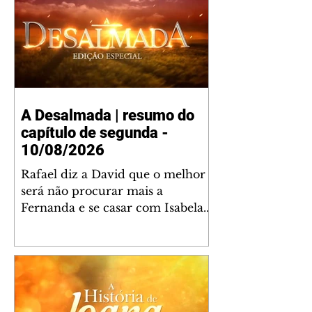
A Desalmada | resumo do
capítulo de segunda -
10/08/2026
Rafael diz a David que o melhor
será não procurar mais a
Fernanda e se casar com Isabela.
Júlia diz a Otávio que sua esposa
desconfia que ele tem uma
amante. Diante do túmulo de
Santiago, Fernanda diz que quer
justiça para ele mas, ao mesmo
tempo, se apaixonou por Rafael.