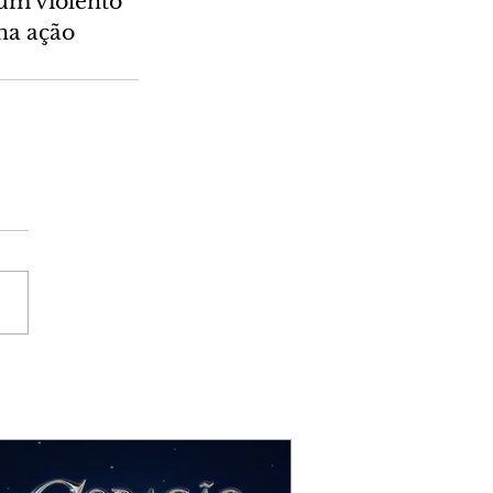
um violento 
na ação 