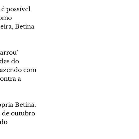
é possível 
como 
ira, Betina 
arrou' 
des do 
 fazendo com 
ontra a 
pria Betina. 
4 de outubro 
do 