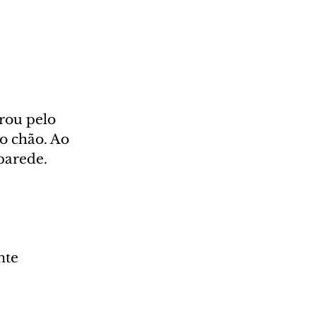
rou pelo 
o chão. Ao 
parede. 
nte 