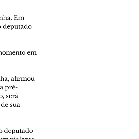
unha. Em 
 o deputado 
", momento em 
ha, afirmou 
a pré-
, será 
 de sua 
 o deputado 