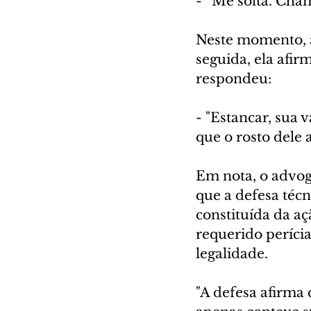
- “Me solta. Cham
Neste momento, a
seguida, ela afir
respondeu:
- "Estancar, sua 
que o rosto dele 
Em nota, o advog
que a defesa téc
constituída da aç
requerido perícia
legalidade.
"A defesa afirma