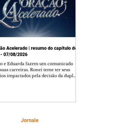
ão Acelerado | resumo do capítulo de
 - 07/08/2026
o e Eduarda fazem um comunicado
suas carreiras. Ronei teme ter seus
ios impactados pela decisão da dupla.
e decide prestar queixa contra
ica. Gael descobre que Naiane passou
ações sigilosas para Talita. Ronei
ra Verônica novamente e descobre
la deixou Bom Retorno. Gael se
ciona com Naiane. Valéria anuncia
e mudará de país, e Eduarda se
Siga
Jornale
upa com Sol. Palhares desconfia de