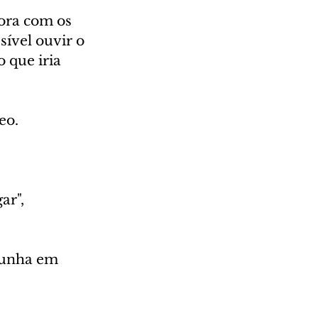
ora com os 
sível ouvir o 
 que iria 
eo.
ar", 
Cunha em 