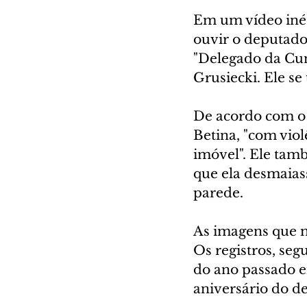
Em um vídeo inédi
ouvir o deputado
"Delegado da Cun
Grusiecki. Ele se
De acordo com o 
Betina, "com viol
imóvel". Ele tam
que ela desmaiass
parede.
As imagens que m
Os registros, seg
do ano passado e
aniversário do d