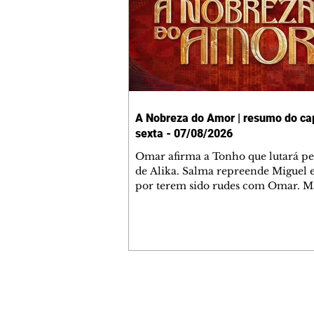
A Nobreza do Amor | resumo do cap
sexta - 07/08/2026
Omar afirma a Tonho que lutará p
de Alika. Salma repreende Miguel 
por terem sido rudes com Omar. M
Helena aconselha Manoel sobre se
namoro com Ana Maria. Pressiona
Bakari revela a Jendal que Chinua 
em terras inimigas. Omar pede que
acompanhe até a agência bancária
alerta Dumi, Akin e Ladisa sobre as
desconfianças de Jendal, que sonda
Contato comercial
sobre seu conselheiro. Chinua suge
mmjornale@gmail.com