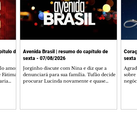
ítulo de
Avenida Brasil | resumo do capítulo de
Coraç
sexta - 07/08/2026
sexta
elo amor
Jorginho discute com Nina e diz que a
Agrad
e Fátima
denunciará para sua família. Tufão decide
sobre 
aria
procurar Lucinda novamente e quase
negóc
u
encontra Nina no lixão. Débora se
Janet
do,
preocupa com Jorginho. Monalisa pede que
Verôn
esteve
Olenka não a deixe sozinha. Tufão
inform
 Alika o
encontra Jorginho e o leva para casa. Max é
procu
. Chinua
hostil com Carminha. Diógenes se irrita
que e
quando Tavinho diz que não negociará o
decep
 Pascoal
passe de Roni por causa de sua sexualidade.
que s
Editorias
Editais Certificados
re que
Janaína admite para Jorginho que Lúcio e
preoc