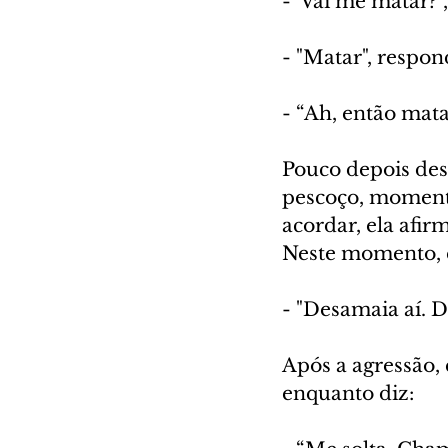
-“Vai me matar?”,
- "Matar", respo
- “Ah, então mata
Pouco depois des
pescoço, momento
acordar, ela afir
Neste momento, é
- "Desamaia aí. D
Após a agressão, 
enquanto diz: