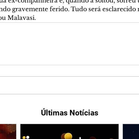
ua ex-companheira e, quando a soltou, sofreu 
endo gravemente ferido. Tudo será esclarecido 
ou Malavasi.
Últimas Notícias