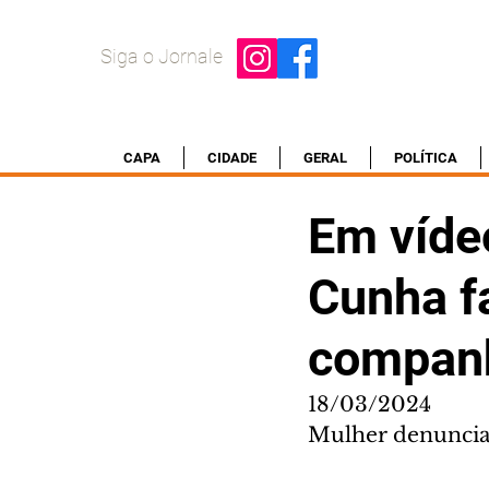
Siga o Jornale
CAPA
CIDADE
GERAL
POLÍTICA
Em víde
Cunha f
compan
18/03/2024
Mulher denuncia 