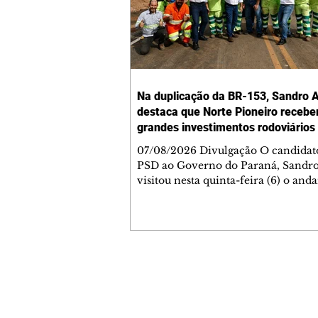
Na duplicação da BR-153, Sandro A
destaca que Norte Pioneiro recebe
grandes investimentos rodoviários
07/08/2026 Divulgação O candidat
PSD ao Governo do Paraná, Sandro
visitou nesta quinta-feira (6) o an
das obras de duplicação da BR-153 
Jacarezinho e Santo Antônio da Pla
Norte Pioneiro, e lembrou que a re
contemplada com um grande prog
obras já contratado. Nesse primeir
com intervenção da concessionári
Contato comercial
cerca de 40% dos serviços concluído
mmjornale@gmail.com
duplicação contempla 50,6 quilôme
Telefone: (41) 99978-9956
rodovia e recebe investimento de