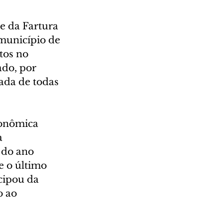
e da Fartura 
 município de 
tos no 
do, por 
rada de todas 
conômica 
a 
 do ano 
e o último 
cipou da 
o ao 