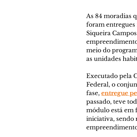
As 84 moradias q
foram entregues n
Siqueira Campos,
empreendimento 
meio do program
as unidades habit
Executado pela C
Federal, o conjun
fase, 
entregue p
passado, teve tod
módulo está em f
iniciativa, sendo
empreendimento