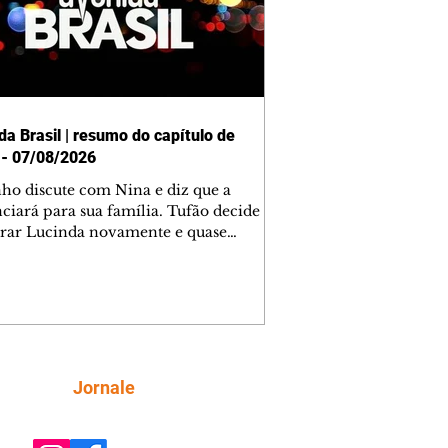
da Brasil | resumo do capítulo de
 - 07/08/2026
nho discute com Nina e diz que a
ciará para sua família. Tufão decide
rar Lucinda novamente e quase
tra Nina no lixão. Débora se
upa com Jorginho. Monalisa pede que
a não a deixe sozinha. Tufão
tra Jorginho e o leva para casa. Max é
l com Carminha. Diógenes se irrita
o Tavinho diz que não negociará o
 de Roni por causa de sua sexualidade.
Siga
Jornale
na admite para Jorginho que Lúcio e
stavam envolvidos na tentativa de
o à