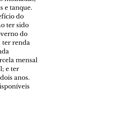
s e tanque.
fício do 
o ter sido 
overno do 
 ter renda 
nda 
rcela mensal 
 e ter 
dois anos.
sponíveis 