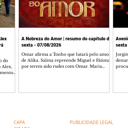
lex
A Nobreza do Amor | resumo do capítulo de
Aveni
rá
sexta - 07/08/2026
sexta
Omar afirma a Tonho que lutará pelo amor
Jorgi
de Alika. Salma repreende Miguel e Fátima
denun
o do
por terem sido rudes com Omar. Maria
procu
 Alex,
Helena aconselha Manoel sobre seu
encon
damento
namoro com Ana Maria. Pressionado,
preoc
entre
Bakari revela a Jendal que Chinua esteve
Olenk
tina, no
em terras inimigas. Omar pede que Alika o
encon
gião será
acompanhe até a agência bancária. Chinua
hosti
rama de
alerta Dumi, Akin e Ladisa sobre as
quand
o trecho
desconfianças de Jendal, que sonda Pascoal
passe
a, com
Editorias
Editais Certificados
sobre seu conselheiro. Chinua sugere que
Janaí
s, a
Kênia reveja sua decisão de se juntar aos
Max e
tros da
CAPA
PUBLICIDADE LEGAL
rebel
assalt