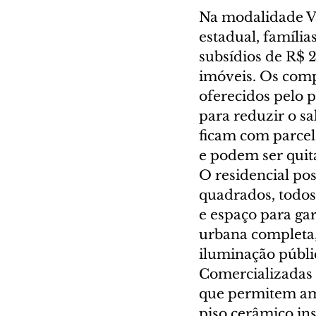
Na modalidade Va
estadual, famíli
subsídios de R$ 2
imóveis. Os comp
oferecidos pelo 
para reduzir o sa
ficam com parcel
e podem ser quit
O residencial pos
quadrados, todos 
e espaço para ga
urbana completa, 
iluminação públic
Comercializadas a
que permitem am
piso cerâmico in