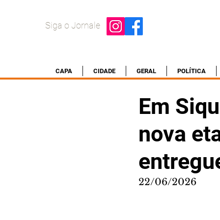
Siga o Jornale
CAPA
CIDADE
GERAL
POLÍTICA
Em Siqu
nova eta
entregu
22/06/2026