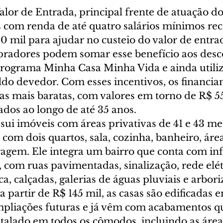
lor de Entrada, principal frente de atuação d
as com renda de até quatro salários mínimos re
0 mil para ajudar no custeio do valor de entra
radores podem somar esse benefício aos desc
programa Minha Casa Minha Vida e ainda utili
ldo devedor. Com esses incentivos, os financi
as mais baratas, com valores em torno de R$ 5
ados ao longo de até 35 anos.
sui imóveis com áreas privativas de 41 e 43 me
com dois quartos, sala, cozinha, banheiro, área
ragem. Ele integra um bairro que conta com inf
com ruas pavimentadas, sinalização, rede elétr
a, calçadas, galerias de águas pluviais e arbori
 partir de R$ 145 mil, as casas são edificadas 
pliações futuras e já vêm com acabamentos q
stalado em todos os cômodos, incluindo as áre