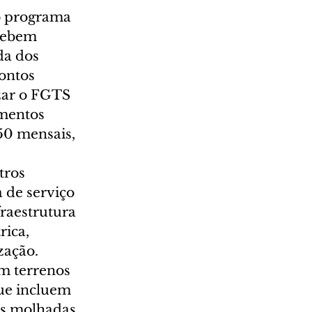
o programa 
cebem 
da dos 
ontos 
zar o FGTS 
amentos 
50 mensais, 
tros 
 de serviço 
raestrutura 
ica, 
zação.
em terrenos 
ue incluem 
as molhadas, 