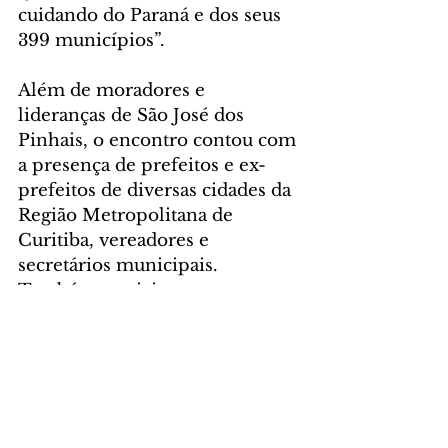
cuidando do Paraná e dos seus 
399 municípios”.
Além de moradores e 
lideranças de São José dos 
Pinhais, o encontro contou com 
a presença de prefeitos e ex-
prefeitos de diversas cidades da 
Região Metropolitana de 
Curitiba, vereadores e 
secretários municipais. 
Também participaram os 
deputados estaduais Nelson 
Justus e Ney Leprevost, o 
suplente de deputado federal 
Newton Bonin, todos do União 
Brasil; a deputada Marli Paulino 
(Solidariedade); e o secretário 