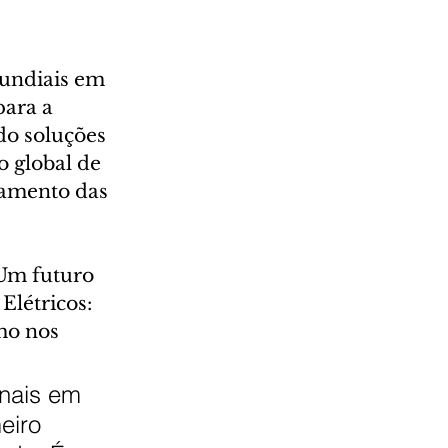
undiais em 
ara a 
o soluções 
 global de 
tamento das 
Um futuro 
Elétricos: 
mo nos 
nais em 
eiro 