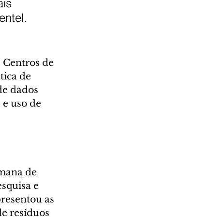
is 
entel.
 Centros de 
ica de 
de dados 
 e uso de 
mana de 
squisa e 
resentou as 
e resíduos 