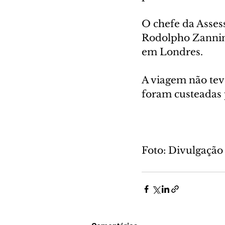
O chefe da Assess
Rodolpho Zannin 
em Londres.
A viagem não tev
foram custeadas 
Foto: Divulgação