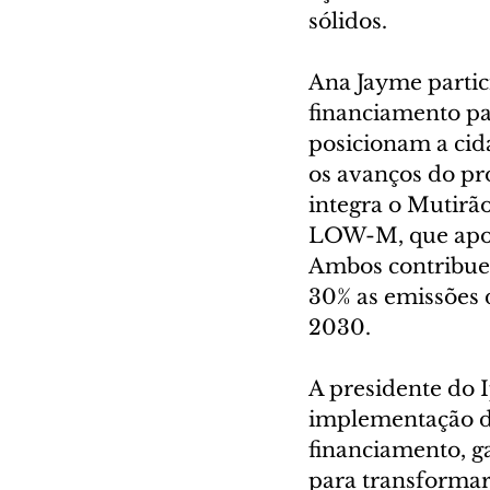
sólidos.
Ana Jayme partic
financiamento pa
posicionam a cid
os avanços do p
integra o Mutirã
LOW-M, que apoia
Ambos contribuem
30% as emissões 
2030.
A presidente do I
implementação de
financiamento, ga
para transformar