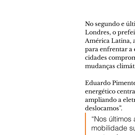
No segundo e últ
Londres, o prefe
América Latina, 
para enfrentar a
cidades comprome
mudanças climát
Eduardo Pimentel
energético centra
ampliando a elet
deslocamos”.
“Nos últimos
mobilidade su