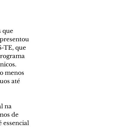
 que 
apresentou 
-TE, que 
programa 
icos. 
lo menos 
uos até 
l na 
mos de 
 essencial 