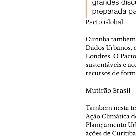
grandes disc
preparada par
Pacto Global
Curitiba também 
Dados Urbanos, q
Londres. O Pacto
sustentáveis e ac
recursos de forma
Mutirão Brasil
Também nesta ter
Ação Climática de
Planejamento Urb
ações de Curitib