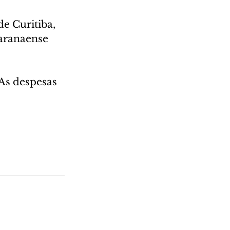
e Curitiba, 
aranaense 
As despesas 