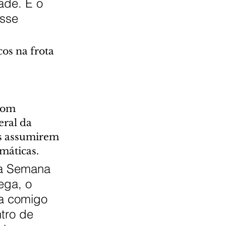
ade. É o 
isse 
os na frota 
com 
ral da 
s assumirem 
máticas.
na Semana 
ega, o 
ta comigo 
tro de 