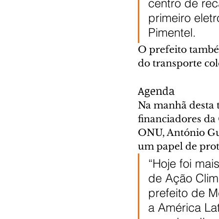
centro de rec
primeiro elet
Pimentel.
O prefeito também
do transporte col
Agenda
Na manhã desta t
financiadores da
ONU, António Gut
um papel de pro
“Hoje foi ma
de Ação Clim
prefeito de M
a América Lat