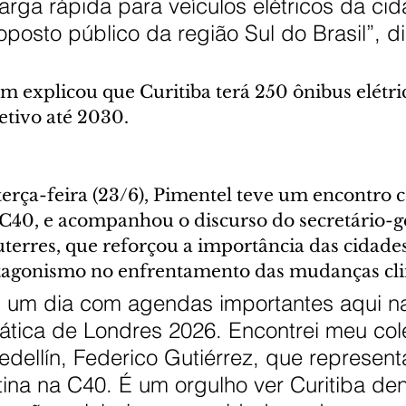
arga rápida para veículos elétricos da cid
roposto público da região Sul do Brasil”, d
 explicou que Curitiba terá 250 ônibus elétric
etivo até 2030.
erça-feira (23/6), Pimentel teve um encontro 
 C40, e acompanhou o discurso do secretário-ge
erres, que reforçou a importância das cidade
tagonismo no enfrentamento das mudanças cli
is um dia com agendas importantes aqui 
ática de Londres 2026. Encontrei meu col
edellín, Federico Gutiérrez, que represen
ina na C40. É um orgulho ver Curitiba den