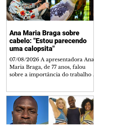
Ana Maria Braga sobre
cabelo: "Estou parecendo
uma calopsita"
07/08/2026 A apresentadora Ana
Maria Braga, de 77 anos, falou
sobre a importância do trabalho e
o que ele representa em sua vida.
A veterana chegou à TV Globo
em 1999 e continua fazendo
sucesso no período matinal. A
comunicadora global começou o
papo descontraído, gravado por
seu esposo, o jornalista Fábio
Arruda, e comentou sobre a