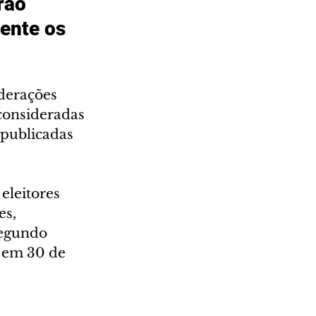
rão 
ente os 
ederações 
 consideradas 
 publicadas 
eleitores 
s, 
segundo 
á em 30 de 