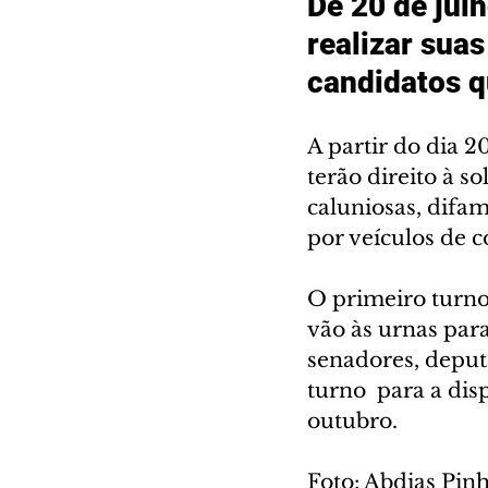
De 20 de julh
realizar sua
candidatos q
A partir do dia 20
terão direito à s
caluniosas, difa
por veículos de c
O primeiro turno 
vão às urnas para
senadores, deputa
turno  para a dis
outubro. 
Foto: Abdias P