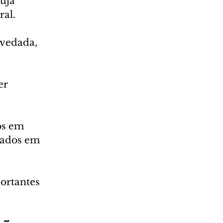
uja 
al.  
vedada, 
er 
os em 
vados em 
ortantes 