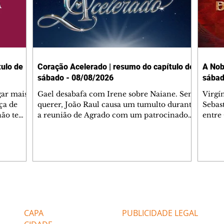
ulo de
Coração Acelerado | resumo do capítulo de
A Nob
sábado - 08/08/2026
sábad
gar mais
Gael desabafa com Irene sobre Naiane. Sem
Virgí
ça de
querer, João Raul causa um tumulto durante
Sebas
 não tem
a reunião de Agrado com um patrocinador.
entre
ia.
Zilá orienta Osmar a seguir Cinara, que
que B
ão de
percebe a movimentação e alerta Ronei.
nega 
ntino
Palhares confronta Cinara sobre a
Tonho
aproximação com Ronei. Eduarda pensa
a fam
una no
em pedir a Valéria para ficar com Sol. Gael
com O
a. Dora
decide terminar com Naiane. João Raul
e é d
m
inventa para Agrado que não está
comen
Editorias
Editais Certificados
Lyris
conseguindo conviver com seu sucesso, e
tungs
urante de
termina o relacionamento dos dois.
Dióge
CAPA
PUBLICIDADE LEGAL