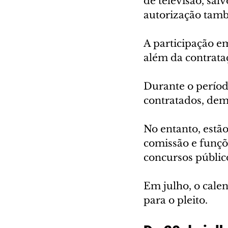
de televisão, sal
autorização tamb
A participação e
além da contrataç
Durante o períod
contratados, demi
No entanto, estã
comissão e funçõ
concursos públic
Em julho, o cale
para o pleito. 