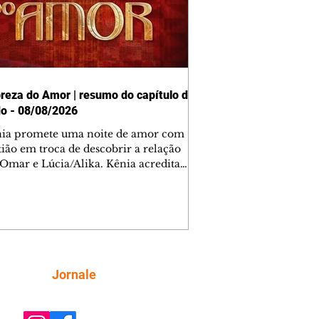
reza do Amor | resumo do capítulo de
o - 08/08/2026
nia promete uma noite de amor com
tião em troca de descobrir a relação
 Omar e Lúcia/Alika. Kênia acredita
inta esteja mesmo ao lado de Jendal, e
o convite para jantar com os dois.
 desabafa com Casemiro e conta que
ília de Lúcia/Alika tem uma dívida
mar. Ana Maria vai à casa de Manoel
estratada por Fortunato. José e Omar
tam sobre a possível jazida de
Siga
Jornale
tênio na região. Virgínia provoca
nes na frente de Marta. Binta s