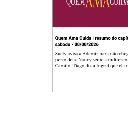
Quem Ama Cuida | resumo do capít
sábado - 08/08/2026
Suely avisa a Ademir para não che
perto dela. Nancy sente a indiferen
Camilo. Tiago diz a Ingrid que ela
competência para presidir a joalher
André conta a Pedro que a associaç
advogados expulsou Ademir. Laure
contrata Adriana para servir no
restaurante. Adriana vê Pedro e Br
restaurante. Bruna provoca Adrian
pede ajuda a André para marcar u
Contato comercial
encontro com Suely. Adriana diz a 
mmjornale@gmail.com
que está feliz trabalhando no resta
Telefone: (41) 99978-9956
Nanc