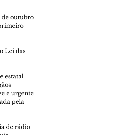
s de outubro 
primeiro 
o Lei das 
 estatal 
gãos 
ve e urgente 
ada pela 
a de rádio 