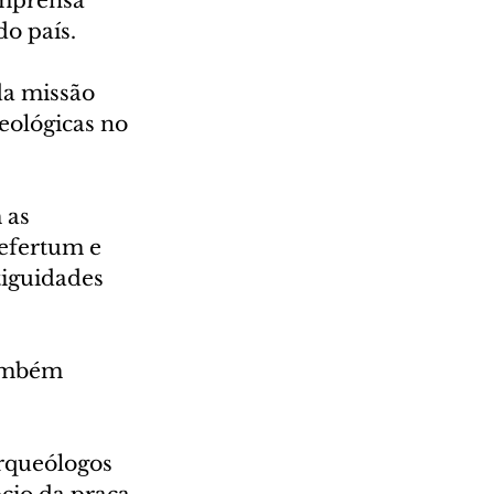
imprensa 
o país.
da missão 
eológicas no 
 as 
efertum e 
iguidades 
ambém 
rqueólogos 