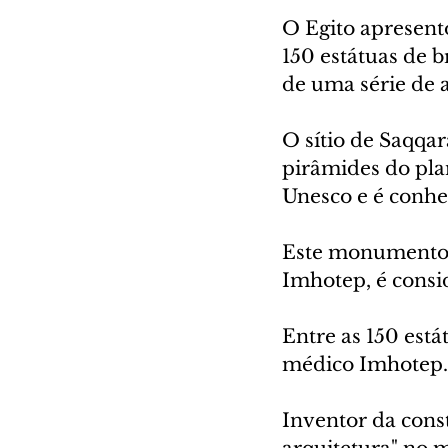
O Egito apresent
150 estátuas de b
de uma série de 
O sítio de Saqqar
pirâmides do plan
Unesco e é conhe
Este monumento, c
Imhotep, é cons
Entre as 150 está
médico Imhotep.
Inventor da cons