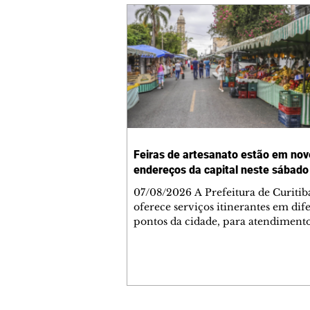
Feiras de artesanato estão em nov
endereços da capital neste sábado
07/08/2026 A Prefeitura de Curitib
oferece serviços itinerantes em dif
pontos da cidade, para atendiment
cidadão. Veja onde estão. COLETA
LIXO TÓXICO Local: Terminal Hau
Rua Alcino Guanabara, esquina co
Anne Frank - HauerHorário: 7h30 
FEIRAS DE ARTESANATO Feira de 
artesanato Água VerdeRua Prof. Bra