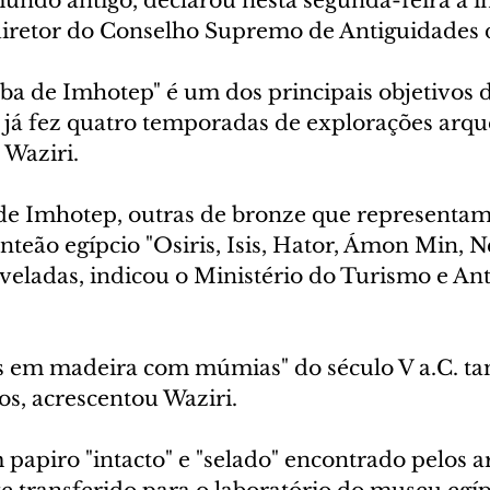
mundo antigo, declarou nesta segunda-feira à 
diretor do Conselho Supremo de Antiguidades d
ba de Imhotep" é um dos principais objetivos 
 já fez quatro temporadas de explorações arqu
 Waziri.
de Imhotep, outras de bronze que representam
teão egípcio "Osiris, Isis, Hator, Ámon Min, N
veladas, indicou o Ministério do Turismo e Ant
os em madeira com múmias" do século V a.C. t
s, acrescentou Waziri.
papiro "intacto" e "selado" encontrado pelos a