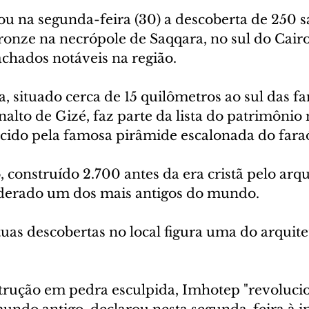
ou na segunda-feira (30) a descoberta de 250 s
ronze na necrópole de Saqqara, no sul do Cairo
achados notáveis na região.
a, situado cerca de 15 quilômetros ao sul das f
alto de Gizé, faz parte da lista do patrimônio
cido pela famosa pirâmide escalonada do faraó
onstruído 2.700 antes da era cristã pelo arqu
iderado um dos mais antigos do mundo.
tuas descobertas no local figura uma do arquiteto
trução em pedra esculpida, Imhotep "revoluci