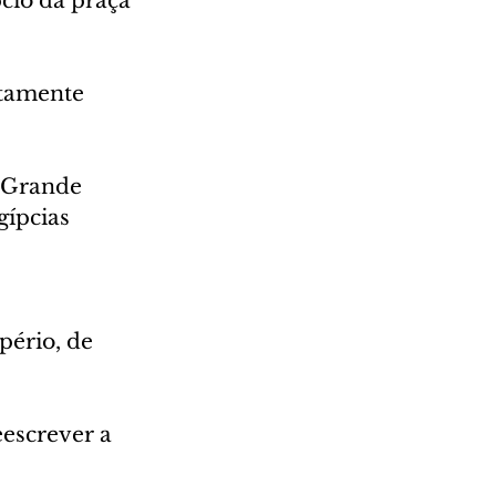
cio da praça 
tamente 
"Grande 
gípcias 
ério, de 
eescrever a 