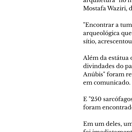
arquitetura" no 
Mostafa Waziri, 
"Encontrar a tum
arqueológica que
sítio, acrescentou
Além da estátua 
divindades do pan
Anúbis" foram re
em comunicado.
E "250 sarcófag
foram encontrado
Em um deles, um 