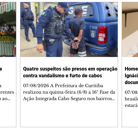
e
Quatro suspeitos são presos em operação
Homen
contra vandalismo e furto de cabos
Ignác
docum
a
07/08/2026 A Prefeitura de Curitiba
erentes
realizou na quinta-feira (6/8) a 16ª Fase da
07/08
o ao
Ação Integrada Cabo Seguro nos bairros
brasi
 DO
Prado Velho, Parolin, Cajuru e Boqueirão.
estar
er -
Cinco estabelecimentos que comercializam
prese
m a Rua
materiais reciclados foram fiscalizados
autor
à 15h
durante a operação. Em um deles, na Vila
edição
arte e
Torres (Prado Velho), as equipes
parti
silio
encontraram cinco calhas e partes do
às 17h