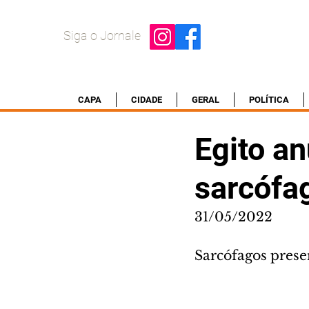
Siga o Jornale
CAPA
CIDADE
GERAL
POLÍTICA
Egito a
sarcófa
31/05/2022
Sarcófagos prese