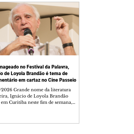
ageado no Festival da Palavra,
io de Loyola Brandão é tema de
entário em cartaz no Cine Passeio
/2026 Grande nome da literatura
leira, Ignácio de Loyola Brandão
á em Curitiba neste fim de semana,
ncialmente e também nos cinemas. O
, um dos homenageados da quarta
 do Festival da Palavra de Curitiba,
cipa de um bate-papo no sábado (8/8),
, no teatro do Memorial de Curitiba.