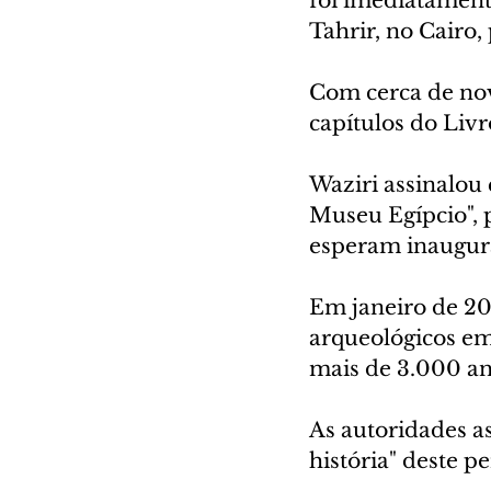
foi imediatament
Tahrir, no Cairo,
Com cerca de nov
capítulos do Livr
Waziri assinalou
Museu Egípcio", p
esperam inaugura
Em janeiro de 202
arqueológicos em
mais de 3.000 an
As autoridades as
história" deste p