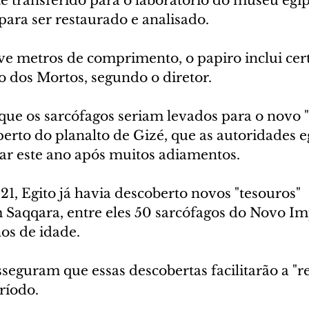
e transferido para o laboratório do museu egíp
 para ser restaurado e analisado.
e metros de comprimento, o papiro inclui cer
o dos Mortos, segundo o diretor.
 que os sarcófagos seriam levados para o novo 
erto do planalto de Gizé, que as autoridades e
r este ano após muitos adiamentos.
1, Egito já havia descoberto novos "tesouros" 
 Saqqara, entre eles 50 sarcófagos do Novo Imp
os de idade.
seguram que essas descobertas facilitarão a "r
eríodo.