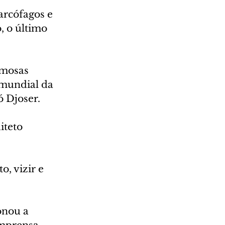
arcófagos e 
, o último 
amosas 
 mundial da 
 Djoser.
iteto 
, vizir e 
onou a 