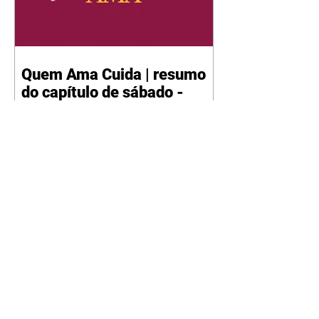
Quem Ama Cuida | resumo
do capítulo de sábado -
08/08/2026
Suely avisa a Ademir para não
chegar mais perto dela. Nancy
sente a indiferença de Camilo.
Tiago diz a Ingrid que ela não
tem competência para presidir a
joalheria. André conta a Pedro
que a associação de advogados
expulsou Ademir. Laurentino
contrata Adriana para servir no
restaurante. Adriana vê Pedro e
Bruna no restaurante. Bruna