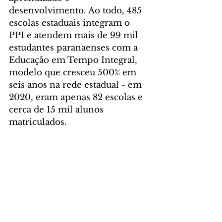
desenvolvimento. Ao todo, 485 
escolas estaduais integram o 
PPI e atendem mais de 99 mil 
estudantes paranaenses com a 
Educação em Tempo Integral, 
modelo que cresceu 500% em 
seis anos na rede estadual - em 
2020, eram apenas 82 escolas e 
cerca de 15 mil alunos 
matriculados.
A Educação em Tempo Integral 
se diferencia pela ampliação do 
tempo de permanência dos 
estudantes na escola, com 
jornadas que variam entre 35 e 
45 horas semanais. O modelo 
permite o desenvolvimento de 