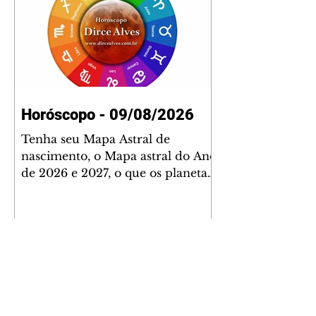
Horóscopo - 09/08/2026
Tenha seu Mapa Astral de
nascimento, o Mapa astral do Ano
de 2026 e 2027, o que os planetas
indicam para o seu: Trabalho,
Amor, Dinheiro, Saúde e Família.
Estudo com 35 páginas. Adquira
já através da nossa loja virtual ou
na loja física: rua Emiliano
Perneta 30 – loja 21 – galeria
Cezar Franco – centro –
Curitiba. Você pode pedir