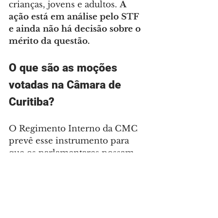
crianças, jovens e adultos. 
A 
ação está em análise pelo STF 
e ainda não há decisão sobre o 
mérito da questão. 
O que são as moções 
votadas na Câmara de 
Curitiba?
O Regimento Interno da CMC 
prevê esse instrumento para 
que os parlamentares possam 
formalizar decisões colegiadas, 
tomadas pela maioria dos seus 
membros, a respeito de fatos 
públicos que julguem 
relevantes. Levadas à discussão 