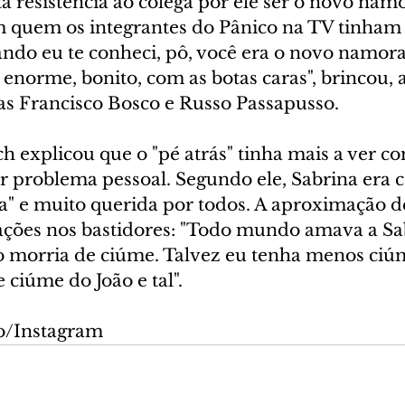
a resistência ao colega por ele ser o novo nam
m quem os integrantes do Pânico na TV tinham
ando eu te conheci, pô, você era o novo namor
 enorme, bonito, com as botas caras", brincou,
gas Francisco Bosco e Russo Passapusso.
h explicou que o "pé atrás" tinha mais a ver c
 problema pessoal. Segundo ele, Sabrina era 
a" e muito querida por todos. A aproximação d
ações nos bastidores: "Todo mundo amava a Sa
 morria de ciúme. Talvez eu tenha menos ciúm
ciúme do João e tal".
o/Instagram