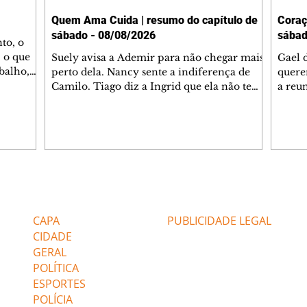
Quem Ama Cuida | resumo do capítulo de
Coraç
sábado - 08/08/2026
sábad
to, o
 o que
Suely avisa a Ademir para não chegar mais
Gael 
balho,
perto dela. Nancy sente a indiferença de
quere
studo
Camilo. Tiago diz a Ingrid que ela não tem
a reu
da nossa
competência para presidir a joalheria.
Zilá 
miliano
André conta a Pedro que a associação de
perce
r Franco
advogados expulsou Ademir. Laurentino
Palha
ir
contrata Adriana para servir no
aprox
 e
restaurante. Adriana vê Pedro e Bruna no
em pe
-0645.
restaurante. Bruna provoca Adriana. Dora
decid
através
pede ajuda a André para marcar um
inven
Editorias
Editais Certificados
encontro com Suely. Adriana diz a Lyris
conse
que está feliz trabalhando no restaurante de
termi
CAPA
PUBLICIDADE LEGAL
Nanc
CIDADE
GERAL
POLÍTICA
ESPORTES
POLÍCIA