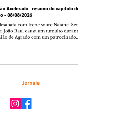
ão Acelerado | resumo do capítulo de
o - 08/08/2026
desabafa com Irene sobre Naiane. Sem
r, João Raul causa um tumulto durante
nião de Agrado com um patrocinador.
orienta Osmar a seguir Cinara, que
be a movimentação e alerta Ronei.
res confronta Cinara sobre a
imação com Ronei. Eduarda pensa
dir a Valéria para ficar com Sol. Gael
e terminar com Naiane. João Raul
ta para Agrado que não está
Siga
Jornale
guindo conviver com seu sucesso, e
na o relacionamento dos dois.