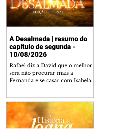
A Desalmada | resumo do
capítulo de segunda -
10/08/2026
Rafael diz a David que o melhor
será não procurar mais a
Fernanda e se casar com Isabela.
Júlia diz a Otávio que sua esposa
desconfia que ele tem uma
amante. Diante do túmulo de
Santiago, Fernanda diz que quer
justiça para ele mas, ao mesmo
tempo, se apaixonou por Rafael.
Martina critica David por ainda