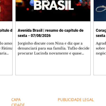
ítulo de
Avenida Brasil | resumo do capítulo de
Coraç
sexta - 07/08/2026
sexta
elo amor
Jorginho discute com Nina e diz que a
Agrad
e Fátima
denunciará para sua família. Tufão decide
sobre 
aria
procurar Lucinda novamente e quase
negóc
u
encontra Nina no lixão. Débora se
Janet
do,
preocupa com Jorginho. Monalisa pede que
Verôn
esteve
Olenka não a deixe sozinha. Tufão
inform
 Alika o
encontra Jorginho e o leva para casa. Max é
procu
. Chinua
hostil com Carminha. Diógenes se irrita
que e
quando Tavinho diz que não negociará o
decep
 Pascoal
passe de Roni por causa de sua sexualidade.
que s
Editorias
Editais Certificados
re que
Janaína admite para Jorginho que Lúcio e
preoc
r aos
Max estavam envolvidos na tentativa de
Cinar
CAPA
PUBLICIDADE LEGAL
assalto à
desco
CIDADE