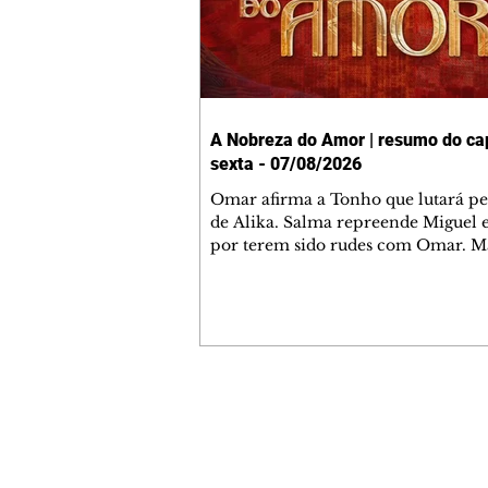
A Nobreza do Amor | resumo do cap
sexta - 07/08/2026
Omar afirma a Tonho que lutará p
de Alika. Salma repreende Miguel 
por terem sido rudes com Omar. M
Helena aconselha Manoel sobre se
namoro com Ana Maria. Pressiona
Bakari revela a Jendal que Chinua 
em terras inimigas. Omar pede que
acompanhe até a agência bancária
alerta Dumi, Akin e Ladisa sobre as
desconfianças de Jendal, que sonda
Contato comercial
sobre seu conselheiro. Chinua suge
mmjornale@gmail.com
Kênia reveja sua decisão de se junta
Telefone: (41) 99978-9956
rebel