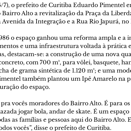
/7), o prefeito de Curitiba Eduardo Pimentel e
Bairro Alto a revitalização da Praça da Liberd
a Avenida da Integração e a Rua Rio Japurá, no 
986 o espaço ganhou uma reforma ampla e a i
entos e uma infraestrutura voltada à prática e
as, destacam-se: a construção de uma nova qua
concreto, com 700 m², para vôlei, basquete, ha
cha de grama sintética de 1.120 m²; e uma mode
Pimentel também plantou um Ipê Amarelo na p
uração do espaço.
 pra vocês moradores do Bairro Alto. É para os
iazada jogar bola, andar de skate. É um espaço 
das as famílias e pessoas aqui do Bairro Alto. 
os vocês”, disse o prefeito de Curitiba.