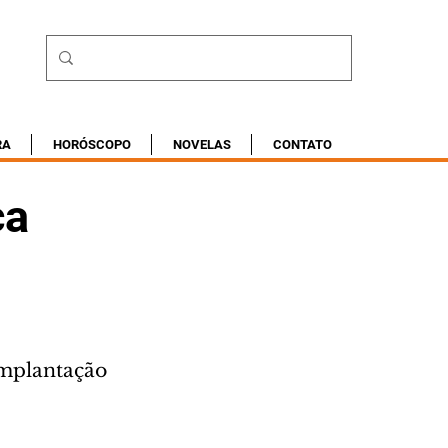
RA
HORÓSCOPO
NOVELAS
CONTATO
ça
mplantação 