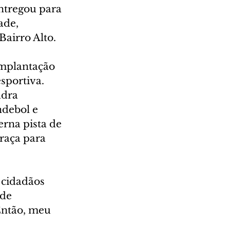
ntregou para 
ade, 
Bairro Alto.
mplantação 
sportiva. 
dra 
ndebol e 
rna pista de 
raça para 
 cidadãos 
de 
Então, meu 