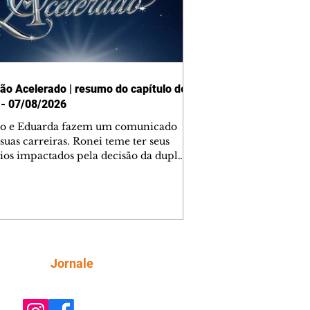
ão Acelerado | resumo do capítulo de
 - 07/08/2026
o e Eduarda fazem um comunicado
suas carreiras. Ronei teme ter seus
ios impactados pela decisão da dupla.
e decide prestar queixa contra
ica. Gael descobre que Naiane passou
ações sigilosas para Talita. Ronei
ra Verônica novamente e descobre
la deixou Bom Retorno. Gael se
ciona com Naiane. Valéria anuncia
e mudará de país, e Eduarda se
Siga
Jornale
upa com Sol. Palhares desconfia de
a em relação a Zilá. Ronei e Cinara
nfia