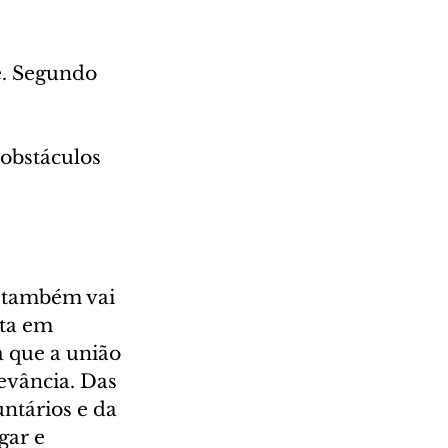
e. Segundo 
 obstáculos 
 também vai 
ta em 
a que a união 
evância. Das 
ntários e da 
gar e 