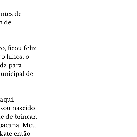
ntes de 
m de 
 ficou feliz 
 filhos, o 
da para 
unicipal de 
aqui, 
 sou nascido 
e de brincar, 
m bacana. Meu 
skate então 