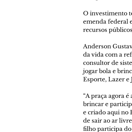
O investimento to
emenda federal 
recursos públicos
Anderson Gustavo 
da vida com a re
consultor de sis
jogar bola e brin
Esporte, Lazer e
“A praça agora é 
brincar e partic
e criado aqui no 
de sair ao ar liv
filho participa d