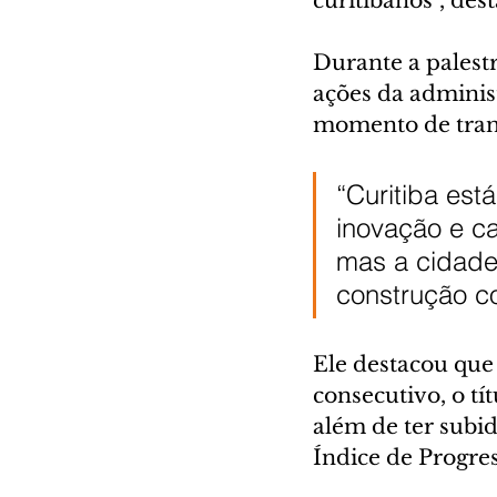
curitibanos”, dest
Durante a palest
ações da adminis
momento de tran
“Curitiba est
inovação e c
mas a cidade
construção co
Ele destacou que
consecutivo, o tí
além de ter subid
Índice de Progres