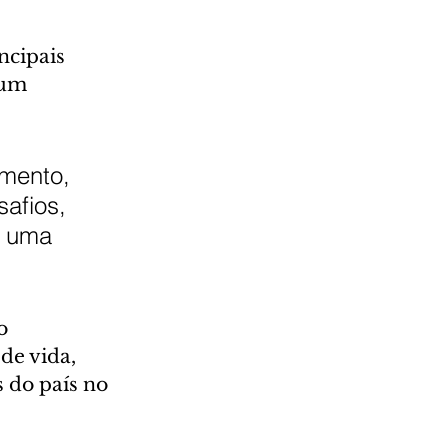
ncipais 
 um 
amento, 
afios, 
e uma 
o 
de vida, 
s do país no 