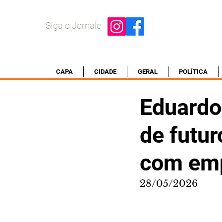
Siga o Jornale
CAPA
CIDADE
GERAL
POLÍTICA
Eduardo
de futur
com emp
28/05/2026