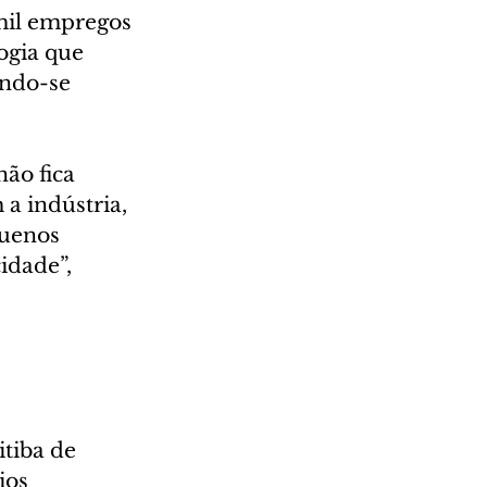
mil empregos 
ogia que 
ando-se 
ão fica 
 a indústria, 
uenos 
idade”, 
 
tiba de 
ios 