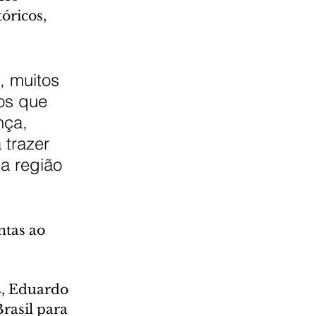
óricos, 
 muitos 
os que 
nça, 
 trazer 
a região 
ntas ao 
s, Eduardo 
rasil para 