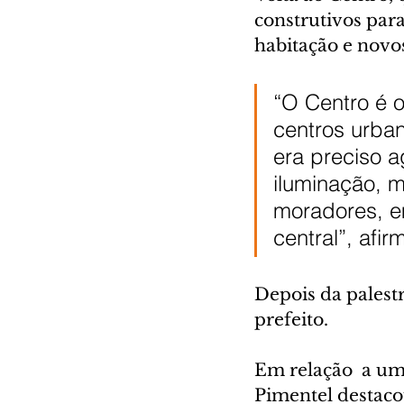
construtivos para
habitação e nov
“O Centro é 
centros urba
era preciso a
iluminação, mo
moradores, e
central”, afir
Depois da palestr
prefeito. 
Em relação  a um
Pimentel destacou