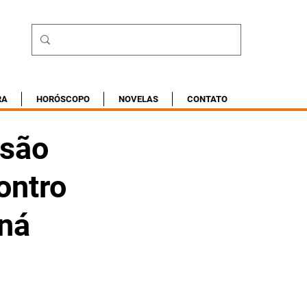
RA
HORÓSCOPO
NOVELAS
CONTATO
isão
ontro
aná