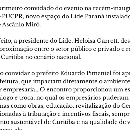
o primeiro convidado do evento na recém-inaug
-PUCPR, novo espaço do Lide Paraná instalado
e Ascânio Miró. 
eito, a presidente do Lide, Heloisa Garrett, des
roximação entre o setor público e privado e re
Curitiba no cenário nacional.
ao convidar o prefeito Eduardo Pimentel foi ap
refeitura, que impactam diretamente o ambiente
or empresarial. O encontro proporcionou um e
álogo e troca, no qual os empresários puderam 
mas como obras, educação, revitalização do Ce
ionadas à tributação e incentivos fiscais, semp
to sustentável de Curitiba e na qualidade de v