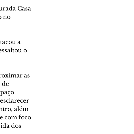
urada Casa 
 no 
tacou a 
ssaltou o 
roximar as 
 de 
spaço 
esclarecer 
ntro, além 
re com foco 
ida dos 