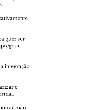
. 
cativamente 
 
a quer ser 
pregos e 
a integração 
arizar e 
ormal. 
ontrar mão 