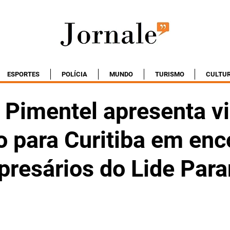
ESPORTES
POLÍCIA
MUNDO
TURISMO
CULTU
 Pimentel apresenta v
o para Curitiba em enc
resários do Lide Par