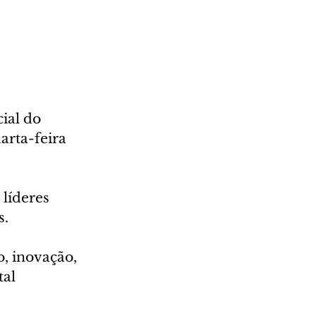
ial do 
rta-feira 
líderes 
. 
, inovação, 
al 