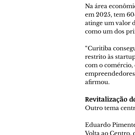
Na área econômic
em 2025, tem 604
atinge um valor 
como um dos prin
“Curitiba conseg
restrito às start
com o comércio, 
empreendedores. 
afirmou.
Revitalização d
Outro tema centra
Eduardo Pimentel
Volta ao Centro, q