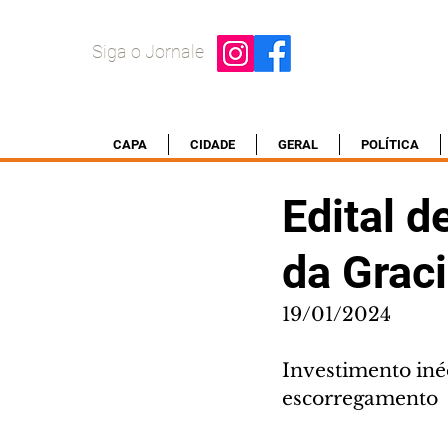
Siga o Jornale
CAPA
CIDADE
GERAL
POLÍTICA
Edital d
da Grac
19/01/2024
Investimento inéd
escorregamento 