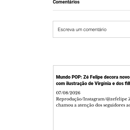
Comentários
Escreva um comentário
Mundo POP: Zé Felipe decora novo 
com ilustração de Virgínia e dos fi
07/08/2026
Reprodução/Instagram/@zefelipe Z
chamou a atenção dos seguidores ao
um detalhe especial de sua nova ae
O cantor compartilhou nesta quinta
6, registros do jatinho recém-adqui
mostrou que decidiu personalizar 