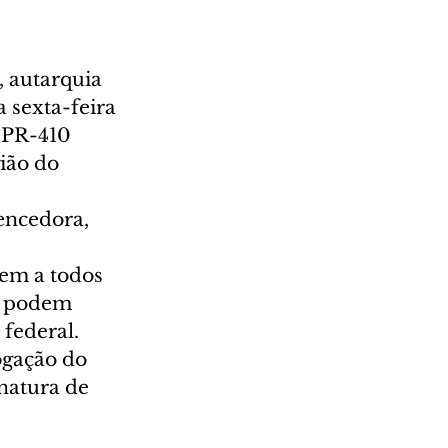
 autarquia 
a sexta-feira 
a PR-410 
ião do 
encedora, 
rem a todos 
, podem 
 federal.
ogação do 
natura de 