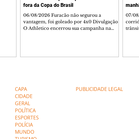
fora da Copa do Brasil
manh
inia
veram
06/08/2026 Furacão não segurou a
07/08
sé
vantagem, foi goleado por 4x0 Divulgação
corri
s
O Athletico encerrou sua campanha na
trâns
 entre
Copa do Brasil nesta quinta-feira (6), em
domin
uma noite infeliz em Salvador (BA). O time
5h30 
paranaense foi superado por 4×0 pelo
Jardi
Vitória, no Barradão, e viu derreter a
Agent
vantagem de dois gols que levou da Arena
acomp
da Baixada. A equipe baiana marcou dois
é par
gols em cada tempo. Renê e Erick
deslo
Editorias
Editais Certificados
balançaram a rede no primeiro. Renê e
respei
Marinho fecharam a conta no segundo.
orient
CAPA
PUBLICIDADE LEGAL
Superado por 4×
utiliz
CIDADE
GERAL
POLÍTICA
ESPORTES
POLÍCIA
MUNDO