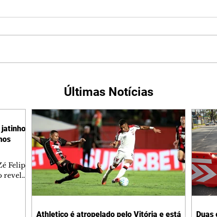
Últimas Notícias
jatinho
lhos
é Felipe
 revelar
ronave.
-feira,
rido e
Athletico é atropelado pelo Vitória e está
Duas 
o espaço