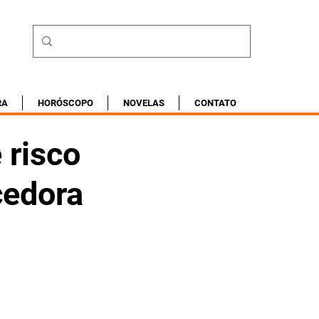
RA
HORÓSCOPO
NOVELAS
CONTATO
 risco
cedora
 