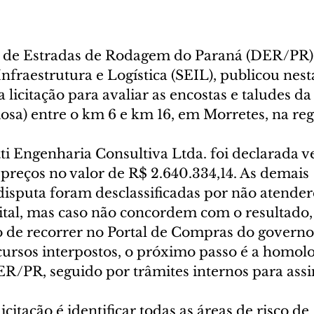
de Estradas de Rodagem do Paraná (DER/PR),
Infraestrutura e Logística (SEIL), publicou nest
a licitação para avaliar as encostas e taludes d
osa) entre o km 6 e km 16, em Morretes, na reg
i Engenharia Consultiva Ltda. foi declarada v
preços no valor de R$ 2.640.334,14. As demais 
disputa foram desclassificadas por não atende
edital, mas caso não concordem com o resultado
o de recorrer no Portal de Compras do governo
cursos interpostos, o próximo passo é a homol
ER/PR, seguido por trâmites internos para assi
icitação é identificar todas as áreas de risco de 