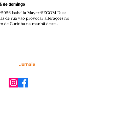
ã de domingo
/2026 Isabella Mayer/SECOM Duas
das de rua vão provocar alterações no
ito de Curitiba na manhã deste
go (9/8). As mudanças começam às
e afetam principalmente as regiões do
m das Américas e do Água Verde.
es de trânsito e monitores farão o
anhamento das provas. A orientação
a que os motoristas programem os
camentos com antecedência,
Siga
Jornale
tem a sinalização provisória e as
ações dos agentes de trânsito,
ando rotas al