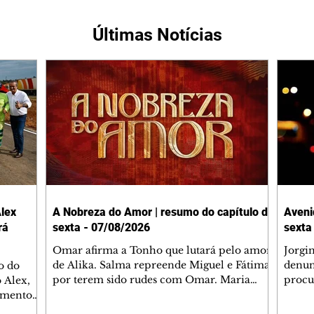
Últimas Notícias
lex
A Nobreza do Amor | resumo do capítulo de
Aveni
rá
sexta - 07/08/2026
sexta
Omar afirma a Tonho que lutará pelo amor
Jorgi
de Alika. Salma repreende Miguel e Fátima
denun
o do
por terem sido rudes com Omar. Maria
procu
 Alex,
Helena aconselha Manoel sobre seu
encon
damento
namoro com Ana Maria. Pressionado,
preoc
entre