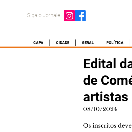
Siga o Jornale
CAPA
CIDADE
GERAL
POLÍTICA
Edital 
de Comé
artistas
08/10/2024
Os inscritos dev