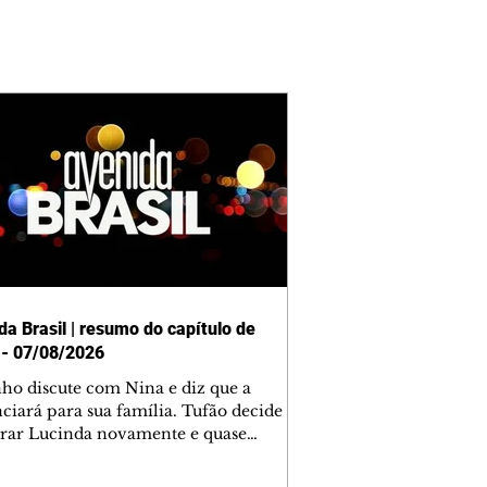
da Brasil | resumo do capítulo de
 - 07/08/2026
nho discute com Nina e diz que a
ciará para sua família. Tufão decide
rar Lucinda novamente e quase
tra Nina no lixão. Débora se
upa com Jorginho. Monalisa pede que