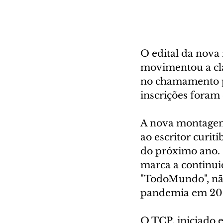
O edital da nov
movimentou a clas
no chamamento pú
inscrições foram
A nova montagem
ao escritor curi
do próximo ano. 
marca a continui
"TodoMundo", não
pandemia em 20
O TCP, iniciado 