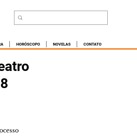
RA
HORÓSCOPO
NOVELAS
CONTATO
eatro
88
rocesso