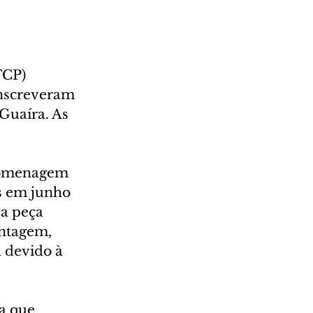
TCP) 
inscreveram 
Guaíra. As 
homenagem 
s em junho 
a peça 
ntagem, 
 devido à 
a que 