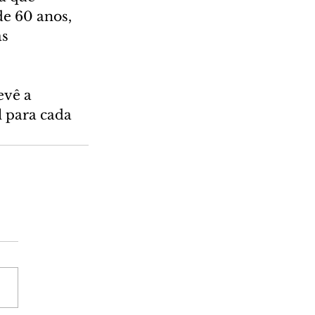
e 60 anos, 
s 
evê a 
l para cada 