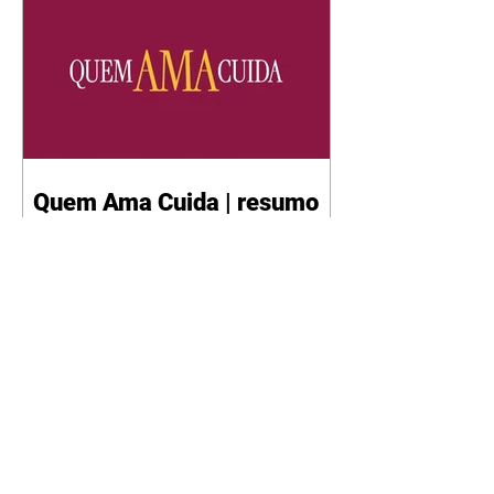
Quem Ama Cuida | resumo
do capítulo de sábado -
08/08/2026
Suely avisa a Ademir para não
chegar mais perto dela. Nancy
sente a indiferença de Camilo.
Tiago diz a Ingrid que ela não
tem competência para presidir a
joalheria. André conta a Pedro
que a associação de advogados
expulsou Ademir. Laurentino