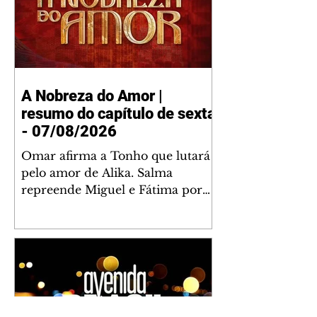
A Nobreza do Amor |
resumo do capítulo de sexta
- 07/08/2026
Omar afirma a Tonho que lutará
pelo amor de Alika. Salma
repreende Miguel e Fátima por
terem sido rudes com Omar.
Maria Helena aconselha Manoel
sobre seu namoro com Ana
Maria. Pressionado, Bakari revela
a Jendal que Chinua esteve em
terras inimigas. Omar pede que
Alika o acompanhe até a agência