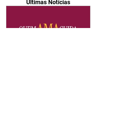
Últimas Notícias
Quem Ama Cuida | resumo
do capítulo de quinta -
06/08/2026
Pedro percebe que Bruna tomou
um remédio para dormir. Joel
demonstra interesse por Adriana.
Fernando elogia Mau Mau. Bia
não gosta quando Brigitte e
Rafael se sentam à mesa com ela
e César, atrapalhando o jantar