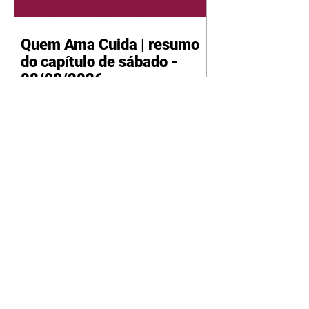
Quem Ama Cuida | resumo
do capítulo de sábado -
08/08/2026
Suely avisa a Ademir para não
chegar mais perto dela. Nancy
sente a indiferença de Camilo.
Tiago diz a Ingrid que ela não
tem competência para presidir a
joalheria. André conta a Pedro
que a associação de advogados
expulsou Ademir. Laurentino
contrata Adriana para servir no
restaurante. Adriana vê Pedro e
Bruna no restaurante. Bruna
provoca Adriana. Dora pede
ajuda a André para marcar um