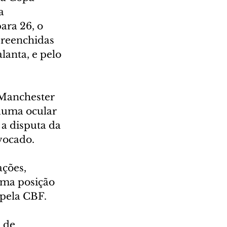
a 
ra 26, o 
preenchidas 
lanta, e pelo 
 Manchester 
rauma ocular 
 a disputa da 
vocado.
ções, 
uma posição 
 pela CBF.
 de 