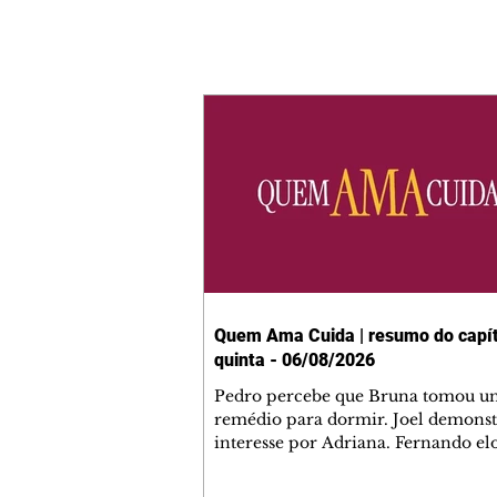
Quem Ama Cuida | resumo do capít
quinta - 06/08/2026
Pedro percebe que Bruna tomou u
remédio para dormir. Joel demonst
interesse por Adriana. Fernando el
Mau. Bia não gosta quando Brigitte 
se sentam à mesa com ela e César,