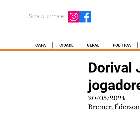
Siga o Jornale
CAPA
CIDADE
GERAL
POLÍTICA
Dorival 
jogador
20/05/2024
Bremer, Éderson,