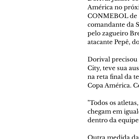
América no próxi
CONMEBOL de amp
comandante da Se
pelo zagueiro Bre
atacante Pepê, do
Dorival precisou 
City, teve sua au
na reta final da 
Copa América. Com
"Todos os atleta
chegam em iguald
dentro da equipe 
Outra medida da 