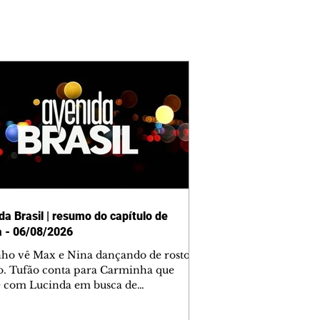
da Brasil | resumo do capítulo de
a - 06/08/2026
nho vê Max e Nina dançando de rosto
o. Tufão conta para Carminha que
e com Lucinda em busca de
mações sobre Rita. Nina despista Max
cura Jorginho, mas não o encontra.