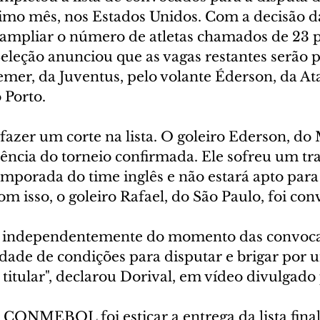
mo mês, nos Estados Unidos. Com a decisão d
liar o número de atletas chamados de 23 pa
leção anunciou que as vagas restantes serão 
mer, da Juventus, pelo volante Éderson, da Ata
 Porto.
fazer um corte na lista. O goleiro Ederson, do
sência do torneio confirmada. Ele sofreu um t
temporada do time inglês e não estará apto para
 isso, o goleiro Rafael, do São Paulo, foi con
s, independentemente do momento das convoca
ade de condições para disputar e brigar por 
titular", declarou Dorival, em vídeo divulgado
CONMEBOL foi esticar a entrega da lista final