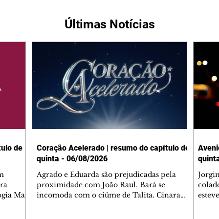
Últimas Notícias
ulo de
Coração Acelerado | resumo do capítulo de
Aveni
quinta - 06/08/2026
quint
m
Agrado e Eduarda são prejudicadas pela
Jorgi
ra
proximidade com João Raul. Bará se
colad
ogia Mau
incomoda com o ciúme de Talita. Cinara
estev
e Rafael
desabafa com Ronei e decide passar uns
infor
dias na casa de Palhares. Agrado pede para
e pro