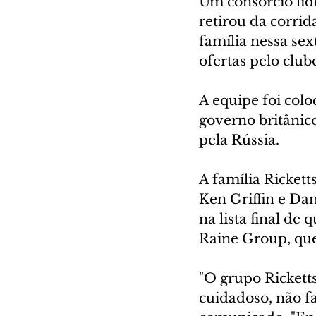
Um consórcio lide
retirou da corrid
família nessa sext
ofertas pelo clu
A equipe foi col
governo britânic
pela Rússia.
A família Rickett
Ken Griffin e Dan
na lista final de
Raine Group, que
"O grupo Ricketts
cuidadoso, não fa