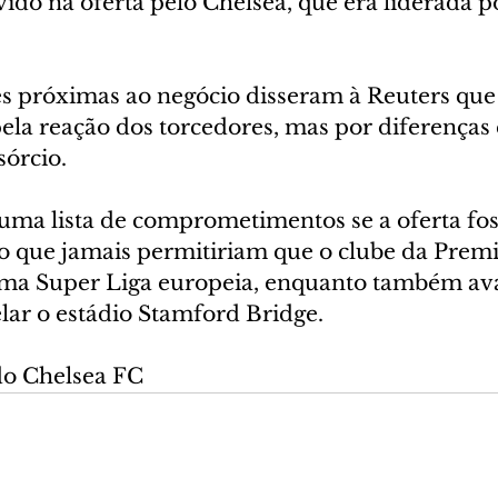
ido na oferta pelo Chelsea, que era liderada po
es próximas ao negócio disseram à Reuters que 
ela reação dos torcedores, mas por diferenças 
órcio.
 uma lista de comprometimentos se a oferta fo
o que jamais permitiriam que o clube da Prem
uma Super Liga europeia, enquanto também av
ar o estádio Stamford Bridge.
 do Chelsea FC