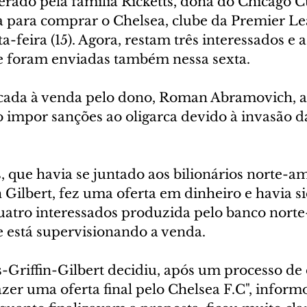
rado pela família Ricketts, dona do Chicago Cu
a para comprar o Chelsea, clube da Premier Lea
a-feira (15). Agora, restam três interessados e a
be foram enviadas também nessa sexta. 
ocada à venda pelo dono, Roman Abramovich, a
o impor sanções ao oligarca devido à invasão d
s, que havia se juntado aos bilionários norte-a
 Gilbert, fez uma oferta em dinheiro e havia si
 quatro interessados produzida pelo banco nort
 está supervisionando a venda.
-Griffin-Gilbert decidiu, após um processo de 
zer uma oferta final pelo Chelsea F.C", inform