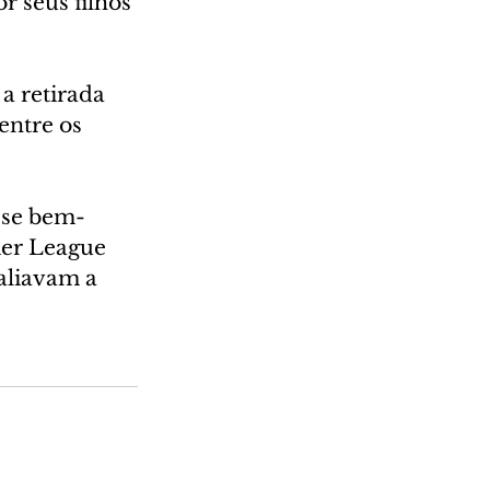
r seus filhos 
a retirada 
entre os 
sse bem-
ier League 
aliavam a 