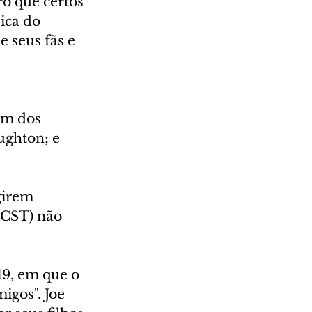
o que certos 
ica do 
 seus fãs e 
 
um dos 
ghton; e 
girem 
(CST) não 
9, em que o 
gos". Joe 