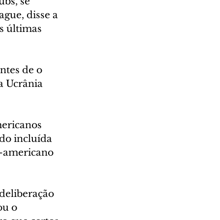
bs, se 
gue, disse a 
s últimas 
ntes de o 
a Ucrânia 
mericanos 
do incluída 
e-americano 
deliberação 
ou o 