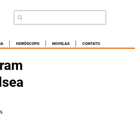
RA
HORÓSCOPO
NOVELAS
CONTATO
iram
lsea
s 