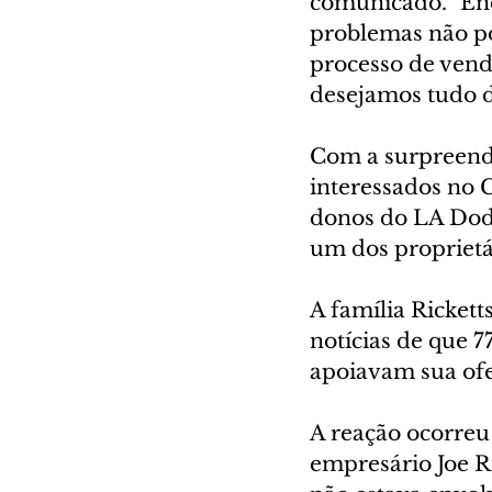
comunicado. "Enq
problemas não po
processo de vend
desejamos tudo d
Com a surpreende
interessados no 
donos do LA Dodg
um dos proprietár
A família Ricket
notícias de que 
apoiavam sua ofe
A reação ocorreu
empresário Joe R