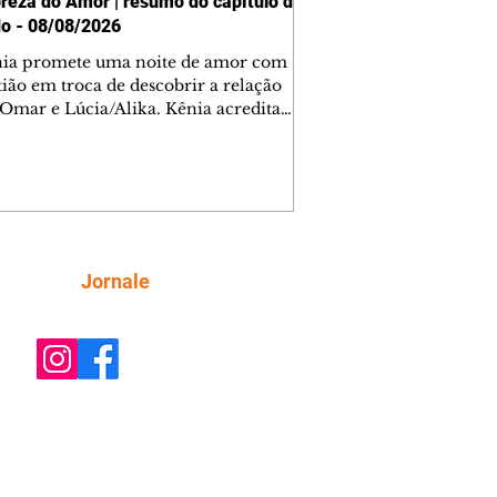
reza do Amor | resumo do capítulo de
o - 08/08/2026
nia promete uma noite de amor com
tião em troca de descobrir a relação
 Omar e Lúcia/Alika. Kênia acredita
inta esteja mesmo ao lado de Jendal, e
o convite para jantar com os dois.
 desabafa com Casemiro e conta que
ília de Lúcia/Alika tem uma dívida
mar. Ana Maria vai à casa de Manoel
estratada por Fortunato. José e Omar
tam sobre a possível jazida de
Siga
Jornale
tênio na região. Virgínia provoca
nes na frente de Marta. Binta s