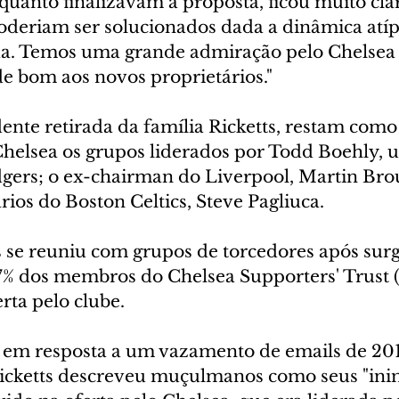
uanto finalizavam a proposta, ficou muito clar
deriam ser solucionados dada a dinâmica atíp
a. Temos uma grande admiração pelo Chelsea e
e bom aos novos proprietários."
nte retirada da família Ricketts, restam como
Chelsea os grupos liderados por Todd Boehly, 
ers; o ex-chairman do Liverpool, Martin Brou
ios do Boston Celtics, Steve Pagliuca.
ts se reuniu com grupos de torcedores após sur
77% dos membros do Chelsea Supporters' Trust 
rta pelo clube.
 em resposta a um vazamento de emails de 201
icketts descreveu muçulmanos como seus "inimi