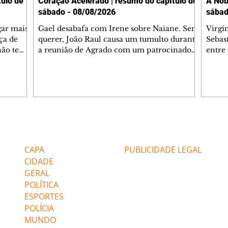
ulo de
Coração Acelerado | resumo do capítulo de
A Nob
sábado - 08/08/2026
sábad
gar mais
Gael desabafa com Irene sobre Naiane. Sem
Virgí
ça de
querer, João Raul causa um tumulto durante
Sebas
 não tem
a reunião de Agrado com um patrocinador.
entre
ia.
Zilá orienta Osmar a seguir Cinara, que
que B
ão de
percebe a movimentação e alerta Ronei.
nega 
ntino
Palhares confronta Cinara sobre a
Tonho
aproximação com Ronei. Eduarda pensa
a fam
una no
em pedir a Valéria para ficar com Sol. Gael
com O
a. Dora
decide terminar com Naiane. João Raul
e é d
m
inventa para Agrado que não está
comen
Editorias
Editais Certificados
Lyris
conseguindo conviver com seu sucesso, e
tungs
urante de
termina o relacionamento dos dois.
Dióge
CAPA
PUBLICIDADE LEGAL
CIDADE
GERAL
POLÍTICA
ESPORTES
POLÍCIA
MUNDO