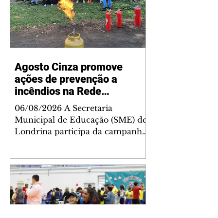
Agosto Cinza promove
ações de prevenção a
incêndios na Rede
Municipal de Ensino
06/08/2026 A Secretaria
Municipal de Educação (SME) de
Londrina participa da campanha
pedagógica Agosto Cinza, voltada
à conscientização da comunidade
escolar para a prevenção de
incêndios e outros acidentes.
Durante todo o mês, as unidades
escolares da rede municipal
promoverão ações educativas