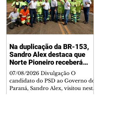
Na duplicação da BR-153,
Sandro Alex destaca que
Norte Pioneiro receberá
grandes investimentos
07/08/2026 Divulgação O
rodoviários
candidato do PSD ao Governo do
Paraná, Sandro Alex, visitou nesta
quinta-feira (6) o andamento das
obras de duplicação da BR-153
entre Jacarezinho e Santo Antônio
da Platina, no Norte Pioneiro, e
lembrou que a região será
contemplada com um grande