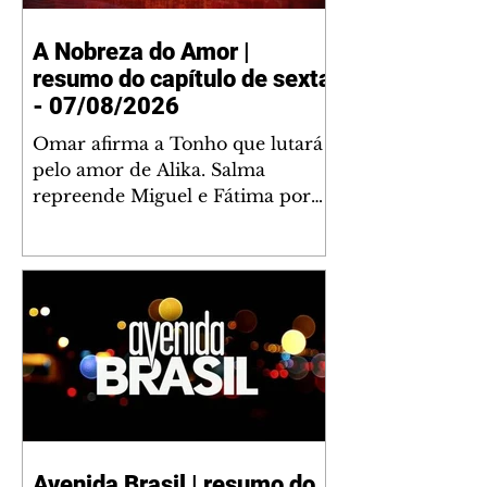
A Nobreza do Amor |
resumo do capítulo de sexta
- 07/08/2026
Omar afirma a Tonho que lutará
pelo amor de Alika. Salma
repreende Miguel e Fátima por
terem sido rudes com Omar.
Maria Helena aconselha Manoel
sobre seu namoro com Ana
Maria. Pressionado, Bakari revela
a Jendal que Chinua esteve em
terras inimigas. Omar pede que
Alika o acompanhe até a agência
bancária. Chinua alerta Dumi,
Akin e Ladisa sobre as
desconfianças de Jendal, que
Avenida Brasil | resumo do
sonda Pascoal sobre seu