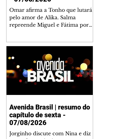
Omar afirma a Tonho que lutará
pelo amor de Alika. Salma
repreende Miguel e Fátima por
terem sido rudes com Omar.
Maria Helena aconselha Manoel
sobre seu namoro com Ana
Maria. Pressionado, Bakari revela
a Jendal que Chinua esteve em
terras inimigas. Omar pede que
Alika o acompanhe até a agência
bancária. Chinua alerta Dumi,
Akin e Ladisa sobre as
desconfianças de Jendal, que
Avenida Brasil | resumo do
sonda Pascoal sobre seu
capítulo de sexta -
conselheiro. Chinua sugere que
Kênia reveja sua decisão de se
07/08/2026
juntar aos rebel
Jorginho discute com Nina e diz