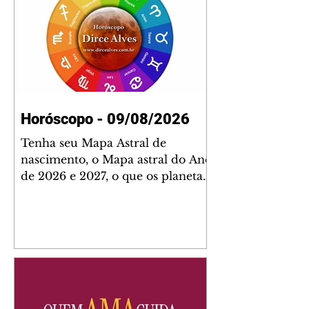
Horóscopo - 09/08/2026
Tenha seu Mapa Astral de
nascimento, o Mapa astral do Ano
de 2026 e 2027, o que os planetas
indicam para o seu: Trabalho,
Amor, Dinheiro, Saúde e Família.
Estudo com 35 páginas. Adquira
já através da nossa loja virtual ou
na loja física: rua Emiliano
Perneta 30 – loja 21 – galeria
Cezar Franco – centro –
Curitiba. Você pode pedir