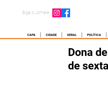
Siga o Jornale
CAPA
CIDADE
GERAL
POLÍTICA
Dona de
de sext