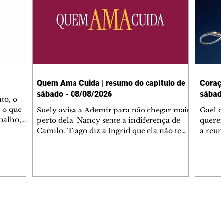
Quem Ama Cuida | resumo do capítulo de
Coraç
sábado - 08/08/2026
sábad
to, o
 o que
Suely avisa a Ademir para não chegar mais
Gael 
balho,
perto dela. Nancy sente a indiferença de
quere
studo
Camilo. Tiago diz a Ingrid que ela não tem
a reu
da nossa
competência para presidir a joalheria.
Zilá 
miliano
André conta a Pedro que a associação de
perce
r Franco
advogados expulsou Ademir. Laurentino
Palha
ir
contrata Adriana para servir no
aprox
 e
restaurante. Adriana vê Pedro e Bruna no
em pe
-0645.
restaurante. Bruna provoca Adriana. Dora
decid
através
pede ajuda a André para marcar um
inven
Editorias
Editais Certificados
encontro com Suely. Adriana diz a Lyris
conse