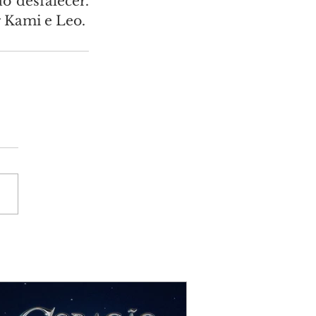
 desfalecer. 
r Kami e Leo.