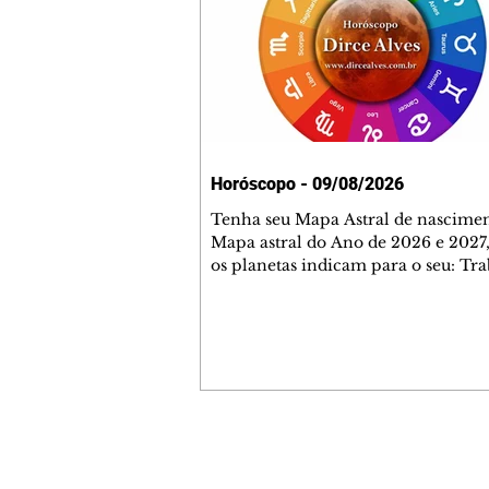
Horóscopo - 09/08/2026
Tenha seu Mapa Astral de nascimen
Mapa astral do Ano de 2026 e 2027,
os planetas indicam para o seu: Tra
Amor, Dinheiro, Saúde e Família. E
com 35 páginas. Adquira já através 
loja virtual ou na loja física: rua E
Perneta 30 – loja 21 – galeria Ceza
– centro – Curitiba. Você pode ped
também através do nosso Whatsapp
receber seu livro virtual: (41) 99719
Escute o programa Bom Dia Astral 
Contato comercial
da Rádio Cultura AM 930 e t
mmjornale@gmail.com