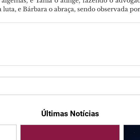
 algemas, e Tânia o atinge, fazendo o advogado
 luta, e Bárbara o abraça, sendo observada po
Últimas Notícias