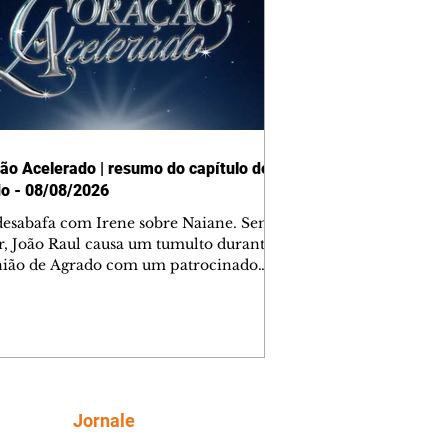
ão Acelerado | resumo do capítulo de
o - 08/08/2026
desabafa com Irene sobre Naiane. Sem
r, João Raul causa um tumulto durante
nião de Agrado com um patrocinador.
orienta Osmar a seguir Cinara, que
be a movimentação e alerta Ronei.
res confronta Cinara sobre a
imação com Ronei. Eduarda pensa
dir a Valéria para ficar com Sol. Gael
e terminar com Naiane. João Raul
ta para Agrado que não está
Siga
Jornale
guindo conviver com seu sucesso, e