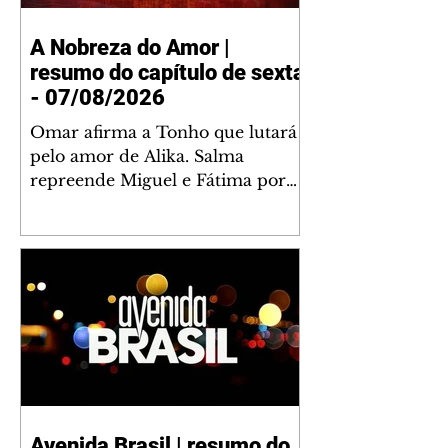
A Nobreza do Amor |
resumo do capítulo de sexta
- 07/08/2026
Omar afirma a Tonho que lutará
pelo amor de Alika. Salma
repreende Miguel e Fátima por
terem sido rudes com Omar.
Maria Helena aconselha Manoel
sobre seu namoro com Ana
Maria. Pressionado, Bakari revela
a Jendal que Chinua esteve em
terras inimigas. Omar pede que
Alika o acompanhe até a agência
bancária. Chinua alerta Dumi,
Akin e Ladisa sobre as
desconfianças de Jendal, que
Avenida Brasil | resumo do
sonda Pascoal sobre seu