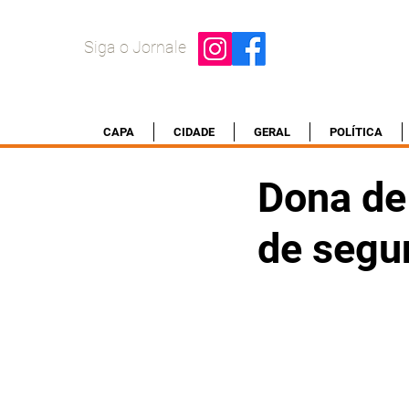
Siga o Jornale
CAPA
CIDADE
GERAL
POLÍTICA
Dona de
de segu