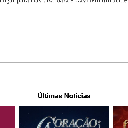
a ligar para Davi. Bárbara e Davi têm um acide
Últimas Notícias