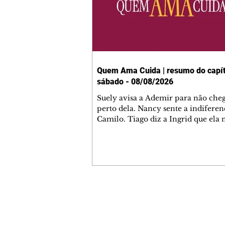
Quem Ama Cuida | resumo do capít
sábado - 08/08/2026
Suely avisa a Ademir para não che
perto dela. Nancy sente a indiferen
Camilo. Tiago diz a Ingrid que ela
competência para presidir a joalher
André conta a Pedro que a associaç
advogados expulsou Ademir. Laure
contrata Adriana para servir no
restaurante. Adriana vê Pedro e Br
restaurante. Bruna provoca Adrian
pede ajuda a André para marcar u
Contato comercial
encontro com Suely. Adriana diz a 
mmjornale@gmail.com
que está feliz trabalhando no resta
Telefone: (41) 99978-9956
Nanc