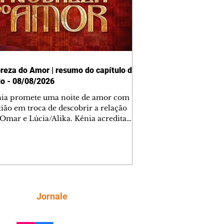
reza do Amor | resumo do capítulo de
o - 08/08/2026
nia promete uma noite de amor com
tião em troca de descobrir a relação
 Omar e Lúcia/Alika. Kênia acredita
inta esteja mesmo ao lado de Jendal, e
o convite para jantar com os dois.
 desabafa com Casemiro e conta que
ília de Lúcia/Alika tem uma dívida
mar. Ana Maria vai à casa de Manoel
estratada por Fortunato. José e Omar
tam sobre a possível jazida de
Siga
Jornale
tênio na região. Virgínia provoca
nes na frente de Marta. Binta s