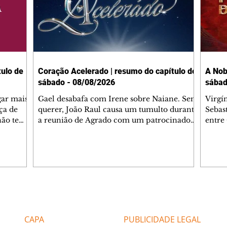
ulo de
Coração Acelerado | resumo do capítulo de
A Nob
sábado - 08/08/2026
sábad
gar mais
Gael desabafa com Irene sobre Naiane. Sem
Virgí
ça de
querer, João Raul causa um tumulto durante
Sebas
 não tem
a reunião de Agrado com um patrocinador.
entre
ia.
Zilá orienta Osmar a seguir Cinara, que
que B
ão de
percebe a movimentação e alerta Ronei.
nega 
ntino
Palhares confronta Cinara sobre a
Tonho
aproximação com Ronei. Eduarda pensa
a fam
una no
em pedir a Valéria para ficar com Sol. Gael
com O
a. Dora
decide terminar com Naiane. João Raul
e é d
m
inventa para Agrado que não está
comen
Editorias
Editais Certificados
Lyris
conseguindo conviver com seu sucesso, e
tungs
urante de
termina o relacionamento dos dois.
Dióge
CAPA
PUBLICIDADE LEGAL