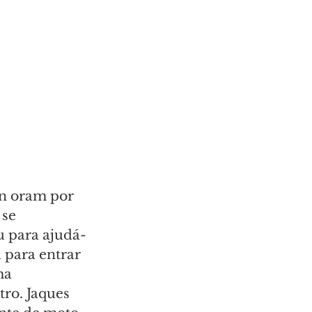
an oram por 
se 
u para ajudá-
 para entrar 
ma 
ro. Jaques 