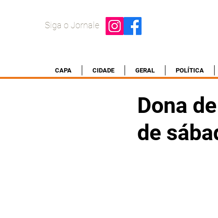
Siga o Jornale
CAPA
CIDADE
GERAL
POLÍTICA
Dona de
de sába