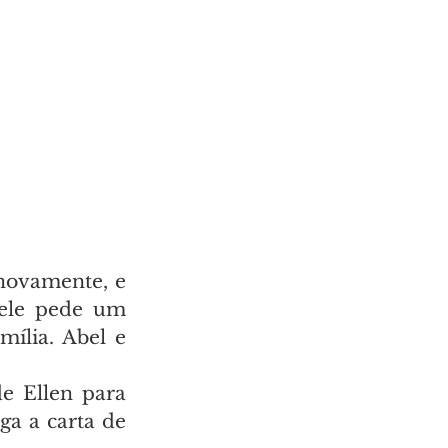
 novamente, e 
ele pede um 
ília. Abel e 
e Ellen para 
a a carta de 