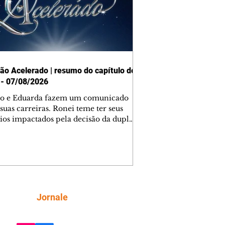
ão Acelerado | resumo do capítulo de
 - 07/08/2026
o e Eduarda fazem um comunicado
suas carreiras. Ronei teme ter seus
ios impactados pela decisão da dupla.
e decide prestar queixa contra
ica. Gael descobre que Naiane passou
ações sigilosas para Talita. Ronei
ra Verônica novamente e descobre
la deixou Bom Retorno. Gael se
ciona com Naiane. Valéria anuncia
e mudará de país, e Eduarda se
Siga
Jornale
upa com Sol. Palhares desconfia de
a em relação a Zilá. Ronei e Cinara
nfia