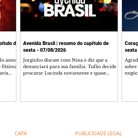
ítulo de
Avenida Brasil | resumo do capítulo de
Coraç
sexta - 07/08/2026
sexta
elo amor
Jorginho discute com Nina e diz que a
Agrad
e Fátima
denunciará para sua família. Tufão decide
sobre 
aria
procurar Lucinda novamente e quase
negóc
u
encontra Nina no lixão. Débora se
Janet
do,
preocupa com Jorginho. Monalisa pede que
Verôn
esteve
Olenka não a deixe sozinha. Tufão
inform
 Alika o
encontra Jorginho e o leva para casa. Max é
procu
. Chinua
hostil com Carminha. Diógenes se irrita
que e
quando Tavinho diz que não negociará o
decep
 Pascoal
passe de Roni por causa de sua sexualidade.
que s
Editorias
Editais Certificados
re que
Janaína admite para Jorginho que Lúcio e
preoc
r aos
Max estavam envolvidos na tentativa de
Cinar
CAPA
PUBLICIDADE LEGAL
assalto à
desco