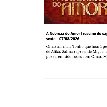
A Nobreza do Amor | resumo do cap
sexta - 07/08/2026
Omar afirma a Tonho que lutará p
de Alika. Salma repreende Miguel 
por terem sido rudes com Omar. M
Helena aconselha Manoel sobre se
namoro com Ana Maria. Pressiona
Bakari revela a Jendal que Chinua 
em terras inimigas. Omar pede que
acompanhe até a agência bancária
alerta Dumi, Akin e Ladisa sobre as
desconfianças de Jendal, que sonda
Contato comercial
sobre seu conselheiro. Chinua suge
mmjornale@gmail.com
Kênia reveja sua decisão de se junta
Telefone: (41) 99978-9956
rebel