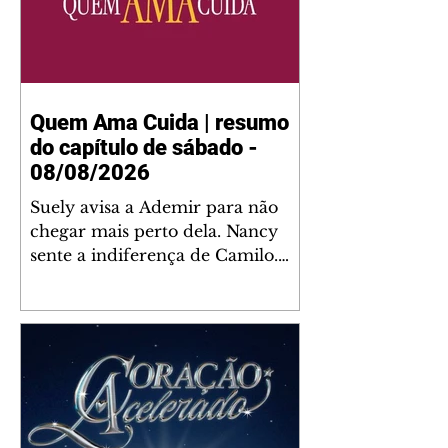
Quem Ama Cuida | resumo
do capítulo de sábado -
08/08/2026
Suely avisa a Ademir para não
chegar mais perto dela. Nancy
sente a indiferença de Camilo.
Tiago diz a Ingrid que ela não
tem competência para presidir a
joalheria. André conta a Pedro
que a associação de advogados
expulsou Ademir. Laurentino
contrata Adriana para servir no
restaurante. Adriana vê Pedro e
Bruna no restaurante. Bruna