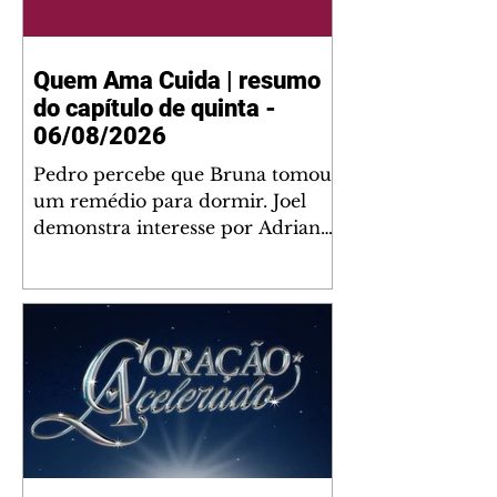
Quem Ama Cuida | resumo
do capítulo de quinta -
06/08/2026
Pedro percebe que Bruna tomou
um remédio para dormir. Joel
demonstra interesse por Adriana.
Fernando elogia Mau Mau. Bia
não gosta quando Brigitte e
Rafael se sentam à mesa com ela
e César, atrapalhando o jantar
romântico do casal. Bruna se
aproveita da preocupação de
Pedro com sua saúde para
manter o marido ao seu lado.
Elenice acusa Rosa por seu
desentendimento com Adriana.