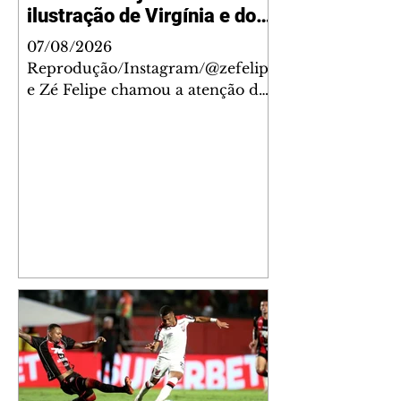
ilustração de Virgínia e dos
filhos
07/08/2026
Reprodução/Instagram/@zefelip
e Zé Felipe chamou a atenção dos
seguidores ao revelar um detalhe
especial de sua nova aeronave. O
cantor compartilhou nesta
quinta-feira, 6, registros do
jatinho recém-adquirido e
mostrou que decidiu personalizar
o espaço com uma ilustração que
reúne Virginia Fonseca e os três
filhos que eles tiveram juntos:
Maria Alice, Maria Flor e José
Leonardo. Na imagem, aparecem
os apelidos dos integrantes da
família, entre eles "Papai",
"Mamãe",