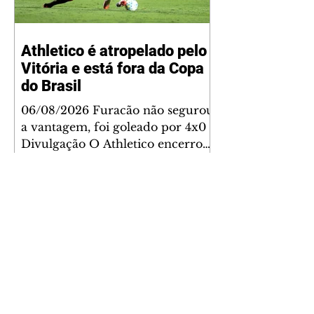
Athletico é atropelado pelo
Vitória e está fora da Copa
do Brasil
06/08/2026 Furacão não segurou
a vantagem, foi goleado por 4x0
Divulgação O Athletico encerrou
sua campanha na Copa do Brasil
nesta quinta-feira (6), em uma
noite infeliz em Salvador (BA). O
time paranaense foi superado por
4×0 pelo Vitória, no Barradão, e
viu derreter a vantagem de dois
gols que levou da Arena da
Baixada. A equipe baiana marcou
dois gols em cada tempo. Renê e
Erick balançaram a rede no