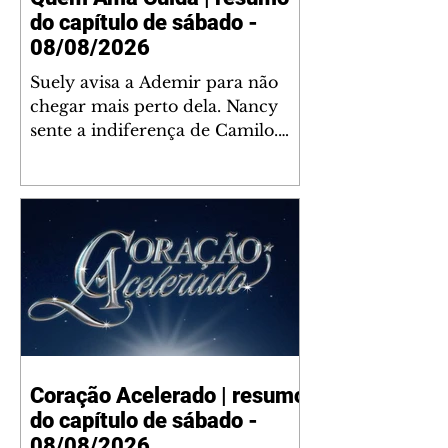
do capítulo de sábado -
08/08/2026
Suely avisa a Ademir para não
chegar mais perto dela. Nancy
sente a indiferença de Camilo.
Tiago diz a Ingrid que ela não
tem competência para presidir a
joalheria. André conta a Pedro
que a associação de advogados
expulsou Ademir. Laurentino
contrata Adriana para servir no
restaurante. Adriana vê Pedro e
Bruna no restaurante. Bruna
provoca Adriana. Dora pede
ajuda a André para marcar um
Coração Acelerado | resumo
encontro com Suely. Adriana diz
do capítulo de sábado -
a Lyris que está feliz trabalhando
no restaurante de Nanc
08/08/2026