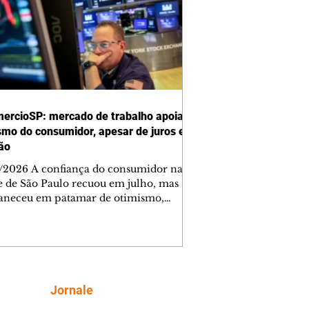
ercioSP: mercado de trabalho apoia
smo do consumidor, apesar de juros e
ção
/2026 A confiança do consumidor na
e de São Paulo recuou em julho, mas
neceu em patamar de otimismo,
ntada pelo mercado de trabalho. Ainda
, a combinação de juros elevados,
ção concentrada em itens essenciais e
comprometimento da renda vem
do as famílias a adotar uma postura
criteriosa nas decisões de compra,
Siga
Jornale
do a Federação do Comércio de Bens,