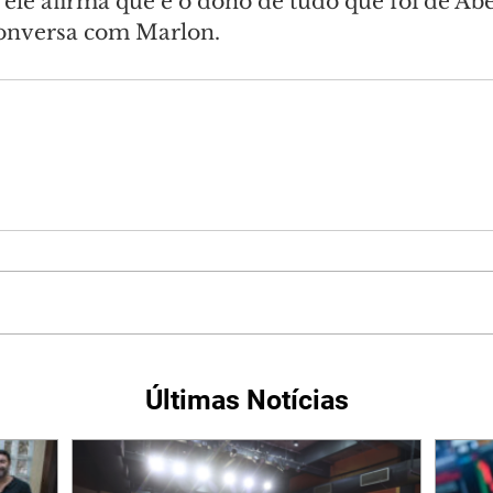
ele afirma que é o dono de tudo que foi de Abe
conversa com Marlon.
Últimas Notícias