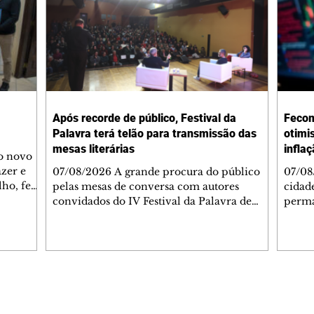
Após recorde de público, Festival da
Fecom
Palavra terá telão para transmissão das
otimi
mesas literárias
infla
 o novo
azer e
07/08/2026 A grande procura do público
07/08
lho, fez
pelas mesas de conversa com autores
cidad
s
convidados do IV Festival da Palavra de
perma
de
Curitiba levou a Fundação Cultural de
suste
 de Ação
Curitiba a ampliar a estrutura do evento. A
assim
apartida
partir desta sexta-feira (7/8), um telão com
infla
 e
transmissão simultânea será instalado na
alto 
área externa, ao lado do Teatro do
levan
 As
Memorial de Curitiba, para que mais
mais 
Editorias
Editais Certificados
s da FAS
pessoas possam acompanhar gratuitamente
segun