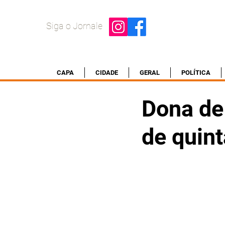
Siga o Jornale
CAPA
CIDADE
GERAL
POLÍTICA
Dona de
de quin