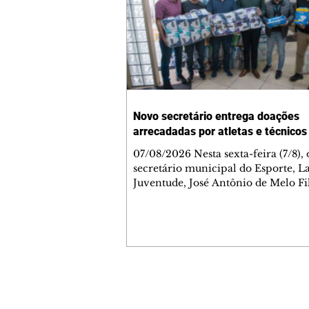
Novo secretário entrega doações
arrecadadas por atletas e técnicos
07/08/2026 Nesta sexta-feira (7/8),
secretário municipal do Esporte, L
Juventude, José Antônio de Melo Fi
a entrega de 5.873 fraldas geriátrica
arrecadadas durante a Campanha 
Atenção à Pessoa Idosa à Fundação
Social (FAS). A doação é uma contr
social de atletas, paratletas, técnicos
instituições contemplados pela Lei
Municipal de Incentivo ao Esporte.
Contato comercial
fraldas serão destinadas às unidade
mmjornale@gmail.com