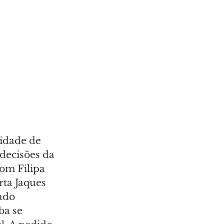
idade de 
 decisões da 
om Filipa 
rta Jaques 
ado 
ba se 