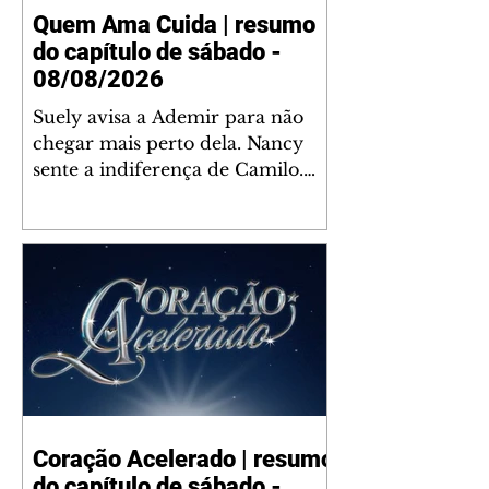
Quem Ama Cuida | resumo
do capítulo de sábado -
08/08/2026
Suely avisa a Ademir para não
chegar mais perto dela. Nancy
sente a indiferença de Camilo.
Tiago diz a Ingrid que ela não
tem competência para presidir a
joalheria. André conta a Pedro
que a associação de advogados
expulsou Ademir. Laurentino
contrata Adriana para servir no
restaurante. Adriana vê Pedro e
Bruna no restaurante. Bruna
provoca Adriana. Dora pede
ajuda a André para marcar um
Coração Acelerado | resumo
encontro com Suely. Adriana diz
do capítulo de sábado -
a Lyris que está feliz trabalhando