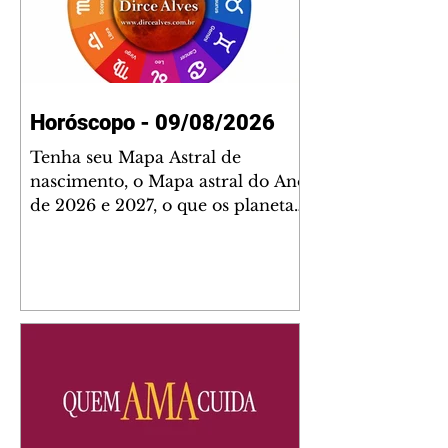
Horóscopo - 09/08/2026
Tenha seu Mapa Astral de
nascimento, o Mapa astral do Ano
de 2026 e 2027, o que os planetas
indicam para o seu: Trabalho,
Amor, Dinheiro, Saúde e Família.
Estudo com 35 páginas. Adquira
já através da nossa loja virtual ou
na loja física: rua Emiliano
Perneta 30 – loja 21 – galeria
Cezar Franco – centro –
Curitiba. Você pode pedir
também através do nosso
Whatsapp e receber seu livro