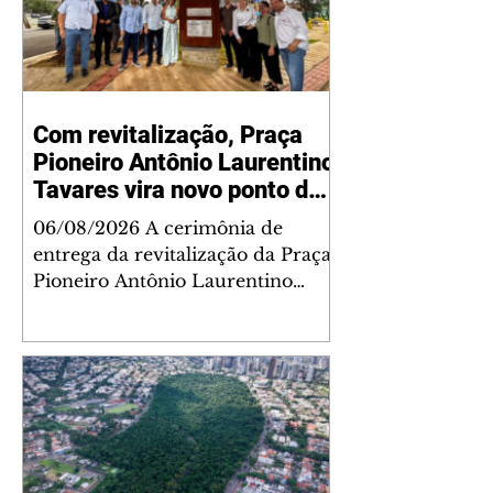
Com revitalização, Praça
Pioneiro Antônio Laurentino
Tavares vira novo ponto de
encontro para famílias e
06/08/2026 A cerimônia de
moradores do Jardim
entrega da revitalização da Praça
Liberdade
Pioneiro Antônio Laurentino
Tavares, localizada no
cruzamento da Avenida dos
Palmares com as ruas Laudelino
Pedro da Silva e Dr. Chrisóstomo
Capinan, no Jardim Liberdade,
ocorreu nesta quinta-feira, 6. O
espaço recebeu melhorias que
ampliam as opções de lazer e