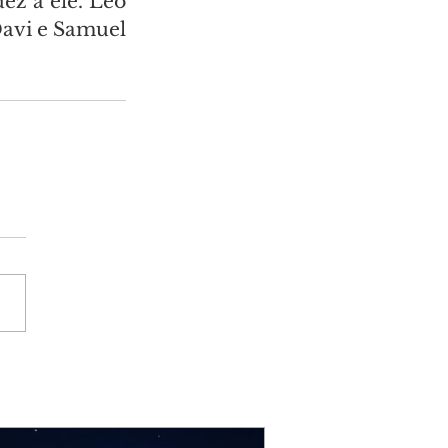
z a ele. Leo 
avi e Samuel 