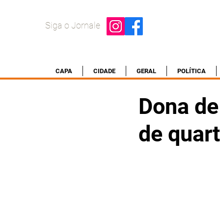
Siga o Jornale
CAPA
CIDADE
GERAL
POLÍTICA
Dona de
de quar