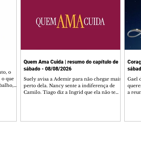
Quem Ama Cuida | resumo do capítulo de
Coraç
sábado - 08/08/2026
sábad
to, o
 o que
Suely avisa a Ademir para não chegar mais
Gael 
balho,
perto dela. Nancy sente a indiferença de
quere
studo
Camilo. Tiago diz a Ingrid que ela não tem
a reu
da nossa
competência para presidir a joalheria.
Zilá 
miliano
André conta a Pedro que a associação de
perce
r Franco
advogados expulsou Ademir. Laurentino
Palha
ir
contrata Adriana para servir no
aprox
 e
restaurante. Adriana vê Pedro e Bruna no
em pe
-0645.
restaurante. Bruna provoca Adriana. Dora
decid
através
pede ajuda a André para marcar um
inven
Editorias
Editais Certificados