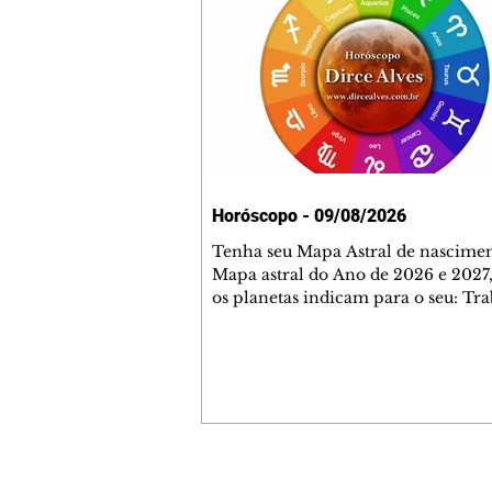
Horóscopo - 09/08/2026
Tenha seu Mapa Astral de nascimen
Mapa astral do Ano de 2026 e 2027,
os planetas indicam para o seu: Tra
Amor, Dinheiro, Saúde e Família. E
com 35 páginas. Adquira já através 
loja virtual ou na loja física: rua E
Perneta 30 – loja 21 – galeria Ceza
– centro – Curitiba. Você pode ped
também através do nosso Whatsapp
receber seu livro virtual: (41) 99719
Escute o programa Bom Dia Astral 