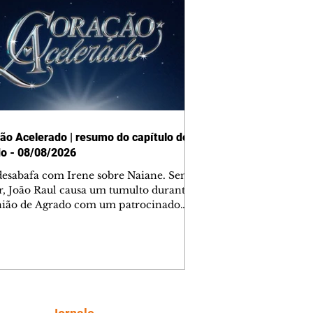
ão Acelerado | resumo do capítulo de
o - 08/08/2026
desabafa com Irene sobre Naiane. Sem
r, João Raul causa um tumulto durante
nião de Agrado com um patrocinador.
orienta Osmar a seguir Cinara, que
be a movimentação e alerta Ronei.
res confronta Cinara sobre a
imação com Ronei. Eduarda pensa
dir a Valéria para ficar com Sol. Gael
e terminar com Naiane. João Raul
ta para Agrado que não está